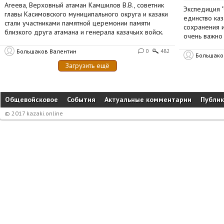
Агеева, Верховный атаман Камшилов В.В., советник
Экспедиция "
главы Касимовского муниципального округа и казаки
единство каз
стали участниками памятной церемонии памяти
сохранения и
близкого друга атамана и генерала казачьих войск.
очень важно
Большаков Валентин
0
482
Большако
Загрузить ещё
Общевойсковое
События
Актуальные комментарии
Публи
© 2017 kazaki.online