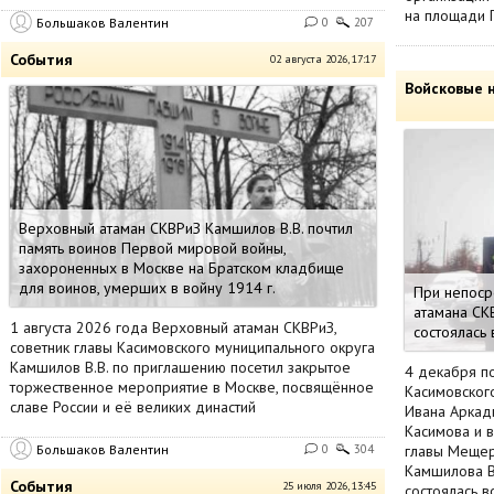
на площади 
Большаков Валентин
0
207
События
02 августа 2026, 17:17
Войсковые 
Верховный атаман СКВРиЗ Камшилов В.В. почтил
память воинов Первой мировой войны,
захороненных в Москве на Братском кладбище
для воинов, умерших в войну 1914 г.
При непоср
атамана СК
1 августа 2026 года Верховный атаман СКВРиЗ,
состоялась
советник главы Касимовского муниципального округа
Камшилов В.В. по приглашению посетил закрытое
4 декабря п
торжественное мероприятие в Москве, посвящённое
Касимовског
славе России и её великих династий
Ивана Аркад
Касимова и в
Большаков Валентин
0
304
главы Мещер
Камшилова В
События
25 июля 2026, 13:45
состоялась в