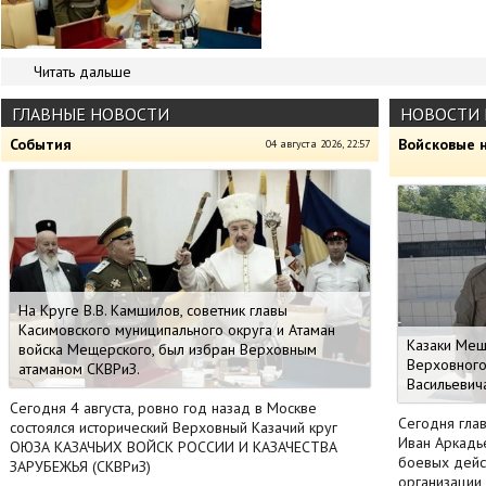
Читать дальше
ГЛАВНЫЕ НОВОСТИ
НОВОСТИ 
События
Войсковые 
04 августа 2026, 22:57
На Круге В.В. Камшилов, советник главы
Касимовского муниципального округа и Атаман
Казаки Мещ
войска Мещерского, был избран Верховным
Верховного
атаманом СКВРиЗ.
Васильевича
Сегодня 4 августа, ровно год назад в Москве
Сегодня гла
состоялся исторический Верховный Казачий круг
Иван Аркадь
ОЮЗА КАЗАЧЬИХ ВОЙСК РОССИИ И КАЗАЧЕСТВА
боевых дейс
ЗАРУБЕЖЬЯ (СКВРиЗ)
организации 