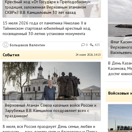
Крестный ход «От Государя к Преподобному»:
традиция, заложенная Верховным атаманом
СКВРиЗ В.В. Камшиловым 30 лет назад
15 июля 2026 года от памятника Николаю II в
Тайнинском стартовал юбилейный крестный ход,
посвященный 30-летию установки монумента
Флаг Касим
Большаков Валентин
0
425
Верховного
Васильевич
События
24 июля 2026, 14:13
В День Каза
Касимова, М
достиг южной
Войсковые 
Верховный Атаман Союза казачьих войск России и
Зарубежья В.В. Камшилов поздравляет всех с
праздником!
8 июля, вся Россия празднует День семьи, любви и
верности — день памяти святых благоверных Петра