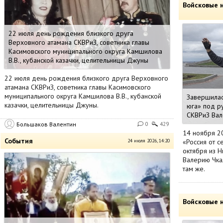
Войсковые 
22 июля день рождения близкого друга
Верховного атамана СКВРиЗ, советника главы
Касимовского муниципального округа Камшилова
В.В., кубанской казачки, целительницы Джуны
22 июля день рождения близкого друга Верховного
атамана СКВРиЗ, советника главы Касимовского
муниципального округа Камшилова В.В., кубанской
Завершилас
казачки, целительницы Джуны.
юга» под р
СКВРиЗ Вал
Большаков Валентин
0
429
14 ноября 2
События
24 июля 2026, 14:20
«Россия от с
октября из 
Валерию Чка
там же.
Войсковые 