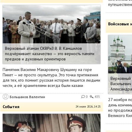
путешествен
Войсковые 
Верховный атаман СКВРиЗ В. В. Камшилов
подчёркивает: казачество — это верность памяти
предков и духовных ориентиров
Памятник Василию Макаровичу Шукшину на горе
Пикет — не просто скульптура. Это точка притяжения
Верховный 
для тех, кто помнит: русская история пишется людьми
Васильевич 
чести, а её хранителями всегда были казаки
Александра
Большаков Валентин
0
435
27 ноября п
день кончины
События
24 июля 2026, 14:25
но продолжа
Великого Кн