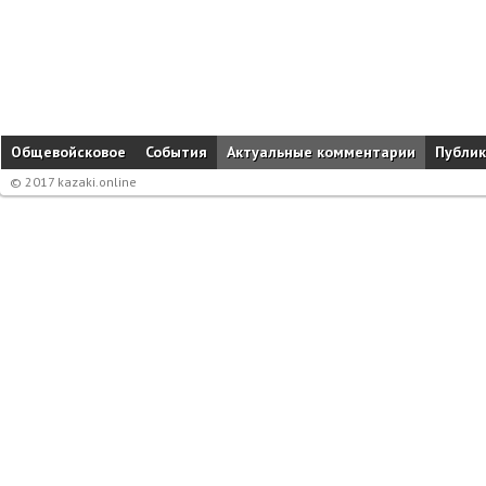
Общевойсковое
События
Актуальные комментарии
Публи
© 2017 kazaki.online