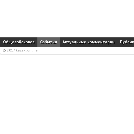
Общевойсковое
События
Актуальные комментарии
Публи
© 2017 kazaki.online