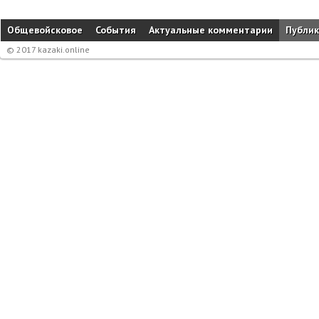
Общевойсковое
События
Актуальные комментарии
Публи
© 2017 kazaki.online