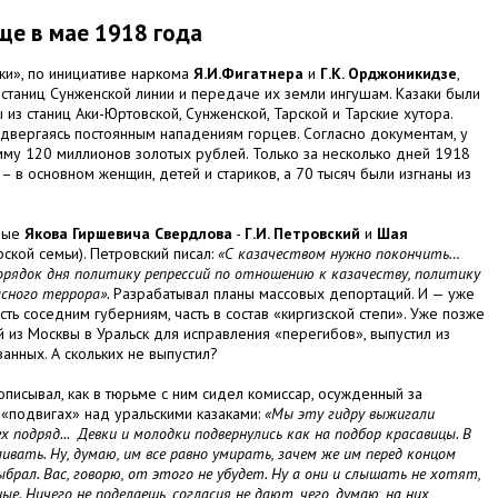
ще в мае 1918 года
ки», по инициативе наркома
Я.И.Фигатнера
и
Г.К. Орджоникидзе
,
станиц Сунженской линии и передаче их земли ингушам. Казаки были
 из станиц Аки-Юртовской, Сунженской, Тарской и Тарские хутора.
одвергаясь постоянным нападениям горцев. Согласно документам, у
мму 120 миллионов золотых рублей.
Только за несколько дней 1918
– в основном женщин, детей и стариков, а 70 тысяч были изгнаны из
чные
Якова Гиршевича Свердлова
-
Г.И. Петровский
и
Шая
рской семьи). Петровский писал:
«С казачеством нужно покончить…
рядок дня политику репрессий по отношению к казачеству, политику
асного террора».
Разрабатывал планы массовых депортаций. И — уже
сть соседним губерниям, часть в состав «киргизской степи». Уже позже
из Москвы в Уральск для исправления «перегибов», выпустил из
ванных. А скольких не выпустил?
писывал, как в тюрьме с ним сидел комиссар, осужденный за
 «подвигах» над уральскими казаками
:
«Мы эту гидру выжигали
 подряд... Девки и молодки подвернулись как на подбор красавицы. В
ивать. Ну, думаю, им все равно умирать, зачем же им перед концом
ыбрал. Вас, говорю, от этого не убудет. Ну а они и слышать не хотят,
е. Ничего не поделаешь, согласия не дают, чего, думаю, на них,