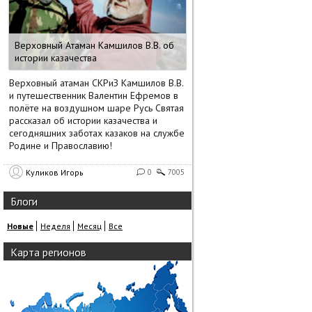
Верховный Атаман Камшилов В.В. об
истории казачества
Верховный атаман СКРиЗ Камшилов В.В.
и путешественник Валентин Ефремов в
полёте на воздушном шаре Русь Святая
рассказал об истории казачества и
сегодняшних заботах казаков на службе
Родине и Православию!
Куликов Игорь
0
7005
Блоги
Новые
Неделя
Месяц
Все
Карта регионов