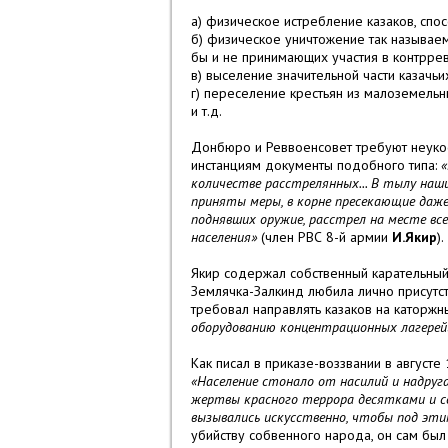
а) физическое истребление казаков, спо
б) физическое уничтожение так называемы
бы и не принимающих участия в контрре
в) выселение значительной части казачь
г) переселение крестьян из малоземельн
и т.д.
Донбюро и Реввоенсовет требуют неукосн
инстанциям документы подобного типа:
«
количестве расстрелянных... В тылу наши
приняты меры, в корне пресекающие даж
поднявших оружие, расстрел на месте вс
населения
»
(член РВС 8-й армии
И.Якир
)
Якир содержал собственный карательный 
Землячка-Залкинд любила лично присутст
требовал направлять казаков на каторж
оборудованию концентрационных лагере
Как писал в приказе-воззвании в августе 
«Население стонало от насилий и надруг
жертвы красного террора десятками и со
вызывались искусственно, чтобы под эт
убийству собвенного народа, он сам бы