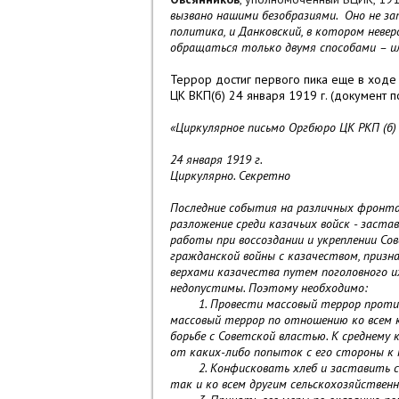
вызвано нашими безобразиями. Оно не зат
политика, и Данковский, в котором нев
обращаться только двумя способами – ил
Террор достиг первого пика еще в ход
ЦК ВКП(б) 24 января 1919 г. (документ
«Циркулярное письмо Оргбюро ЦК РКП (б)
24 января 1919 г.
Циркулярно. Секретно
Последние события на различных фронтах
разложение среди казачьих войск - заст
работы при воссоздании и укреплении Со
гражданской войны с казачеством, призн
верхами казачества путем поголовного и
недопустимы. Поэтому необходимо:
1. Провести массовый террор против б
массовый террор по отношению ко всем к
борьбе с Советской властью. К среднему
от каких-либо попыток с его стороны к
2. Конфисковать хлеб и заставить ссып
так и ко всем другим сельскохозяйствен