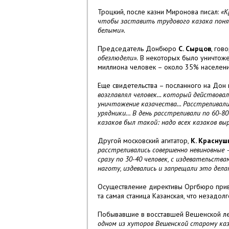
Троцкий, после казни Миронова писал:
«К
чтобы заставить трудового казака понят
белыми
».
Председатель Донбюро
С. Сырцов
, гов
обезлюдели».
В некоторых было уничтоже
миллиона человек – около 35% населен
Еще свидетельства – посланного на Дон 
возглавлял человек... который действова
уничтожение казачества... Расстреливал
урядники… В день расстреливали по 60-80
казаков был такой: надо всех казаков в
Другой московский агитатор,
К. Краснуш
расстреливались совершенно невиновные –
сразу по 30-40 человек, с издевательств
наготу, издевались и запрещали это делат
Осуществление директивы Оргбюро приве
та самая станица Казанская, что незадо
Побывавшие в восставшей Вешенской
л
одном из хуторов Вешенской старому каз