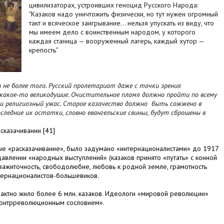
цивилизаторах, устроивших геноцид Русского Народа:
"Казаков надо уничтожить физически, но тут нужен огромный
такт и всяческое заигрывание... нельзя упускать из виду, что
мы имеем дело с воинственным народом, у которого
каждая станица — вооруженный лагерь, каждый хутор —
крепость"
 и не более того. Русский пролетариат даже с точки зрения
 какое-то великодушие. Очистительное пламя должно пройти по всему
чти религиозный ужас. Старое казачество должно быть сожжено в
следние их остатки, словно евангельские свиньи, будут сброшены в
асказачивании
[41]
е «расказачивание», было задумано «интернационалистами» до 1917
авлении «народных выступлений» (казаков принято «путать» с конной
зажиточность, свободолюбие, любовь к родной земле, грамотность
нтернационалистов-большевиков.
пактно жило более 6 млн. казаков. Идеологи «мировой революции»
«контрреволюционным сословием».