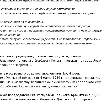
и переселяющейся пришлой бедноте, организуя переселения, где
азакам в земельном и во всех других отношениях.
реливая каждого, у кого будет обнаружено оружие после срока
элементам из иногородних.
зачьих станицах впредь до установления полного порядка.
или иные казачьи поселения, предлагается проявить максимальную
ящие указания.
ветствующие советские учреждения обязательство Наркомзему
кие меры по массовому переселению бедноты на казачьи земли.
анизованы продотряды, отнимавшие продукты; станицы
 была переименована в
Свердловс
к, Константиновская – в город
Розы
залось под запретом...
ивалась разного рода постановлениями. Так, «Проект
ла Уральской области» от 4 марта 1919 г. предписывал «поставить в
шению к казачеству, политику экономического и как подобного ему
с обособленной группой населения, нужно покончить».
приказ председателя РВС Республики
Троцкого-Бронштейна
[45]. 5
онта «О расказачивании». Директива Донбюро ВКП(б) прямо