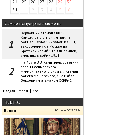
24
25
26
27
28
29
30
31
1
2
3
4
5
6
Самые популярные сюжеты
Верховный атаман СКВРиЗ
Камшилов В.В. почтил память
воинов Первой мировой войны,
захороненных в Москве на
Братском кладбище для воинов,
умерших в войну 1914 г.
На Круге В.В. Камшилов, советник
главы Касимовского
муниципального округа и Атаман
войска Мещерского, был избран
Верховным атаманом СКВРиЗ.
Неделя
Месяц
Все
ВИДЕО
Видео
30 июня 2017, 07:56