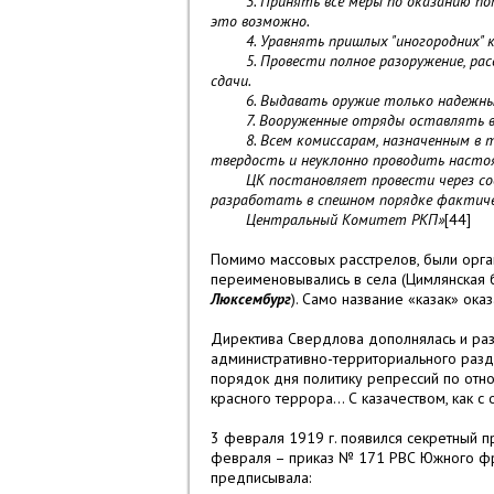
3. Принять все меры по оказанию помощ
это возможно.
4. Уравнять пришлых "иногородних" к к
5. Провести полное разоружение, расст
сдачи.
6. Выдавать оружие только надежным 
7. Вооруженные отряды оставлять в ка
8. Всем комиссарам, назначенным в те 
твердость и неуклонно проводить насто
ЦК постановляет провести через соот
разработать в спешном порядке фактичес
Центральный Комитет РКП»
[44]
Помимо массовых расстрелов, были орг
переименовывались в села (Цимлянская
Люксембург
). Само название «казак» ока
Директива Свердлова дополнялась и разв
административно-территориального разде
порядок дня политику репрессий по отно
красного террора... С казачеством, как 
3 февраля 1919 г. появился секретный 
февраля – приказ № 171 РВС Южного фр
предписывала: