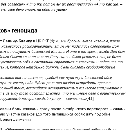
без согласия». «Что же, потом вы их расстреляли?» «А то как же, —
 мы свое дело знаем, ни одна не ушла».
иков» геноцида
ет
Ленину-Бланку
в ЦК РКП(б): «
…мы бросили вызов казакам, начав
о называлось расказачиванием; этим мы надеялись оздоровить Дон,
рным и послушным Советской Власти. И это в то время, когда Дон был
одного Советского органа на Дону еще не было реальных сил, не было
увствовать себя в состоянии справиться с казаками и подавить то
ление, которое неизбежно должны были оказать свободолюбивые
 казаков как на элемент, чуждый коммунизму и Советской идее,
мную их часть, надо будет рано или поздно истребить, просто
ромный такт, величайшая осторожность и всяческое заигрывание с
ать из виду того обстоятельства, что мы имеем дело с воинственным
ооруженный лагерь, каждый хутор — крепость...»
[43].
ованы большевиками сразу после октябрьского переворота – силами
ало участие казаков (до того пытавшихся соблюдать подобие
в Белом движении.
18:
«
Обширное крестьянское восстание в Рязанской губернии было