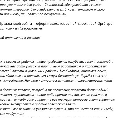
ронуло только два уезда - Скопинский, где проводилась мягкая
ероятным террором было задавлено все… С крестьянством можно
и пряником, или палкой до бесчувствия
».
е Гражданской войны – оформившись известной директивой Оргбюро
 подписанный Свердловым):
 об отношении к казакам
 в казачьих районах - наши продвижения вглубь казачьих поселений и
авляют нас дать указания партийным работникам о характере их
ветской власти в указанных районах. Необходимо, учитывая опыт
ать единственно правильным самую беспощадную борьбы со всеми
х истребления. Никакие компромиссы, никакая половинчатость пути
огатых казаков, истребив их поголовно; провести беспощадный
азакам, принимавшим какое-либо прямое или косвенное участие в
 казачеству необходимо принять все те меры, которые дают гарантию
 новым выступлениям против Советской власти.
ать все излишки в указанные пункты, это относится как к хлебу,
ным продуктам.