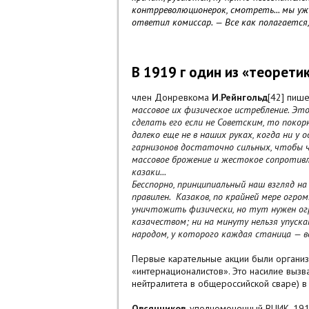
контрреволюционерок, смотреть... мы уж 
ответил комиссар. — Все как полагается,
В 1919 г один из «теорет
член Донревкома
И.Рейнгольд
[42] пиш
массовое их физическое истребление. Эт
сделать его если не Советским, то поко
далеко еще не в наших руках, когда ни у 
гарнизонов достаточно сильных, чтобы ч
массовое брожение и жестокое сопротив
казаки...
Бесспорно, принципиальный наш взгляд на
правилен. Казаков, по крайней мере огро
уничтожить физически, но тут нужен ог
казачеством; ни на минуту нельзя упуск
народом, у которого каждая станица — в
Первые карательные акции были организ
«интернационалистов». Это насилие вызв
нейтралитета в общероссийской сваре) 
Овсянников
, уполномоченный ВЦИК, 19