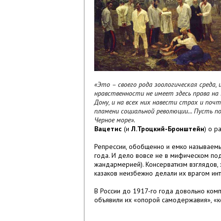
«Это – своего рода зоологическая среда,
нравственности не имеет здесь права на
Дону, и на всех них навести страх и по
пламени социальной революции... Пусть по
Черное море».
Вацетис
(и
Л.Троцкий-Бронштейн
)
о р
Репрессии, обобщенно и емко называемы
года. И дело вовсе не в мифическом под
жандармерией). Консерватизм взглядов, 
казаков неизбежно делали их врагом и
В России до 1917-го года довольно ком
объявили их «опорой самодержавия», 