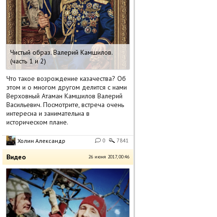
Чистый образ. Валерий Камшилов.
(часть 1 и 2)
Что такое возрождение казачества? Об
этом и о многом другом делится с нами
Верховный Атаман Камшилов Валерий
Васильевич. Посмотрите, встреча очень
интересна и занимательна в
историческом плане.
Холин Александр
0
7841
Видео
26 июня 2017, 00:46