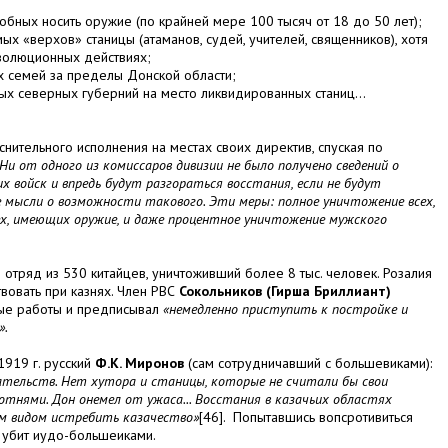
собных носить оружие (по крайней мере 100 тысяч от 18 до 50 лет);
х «верхов» станицы (атаманов, судей, учителей, священников), хотя
волюционных действиях;
их семей за пределы Донской области;
ых северных губерний на место ликвидированных станиц...
ительного исполнения на местах своих директив, спуская по
Ни от одного из комиссаров дивизии не было получено сведений о
х войск и впредь будут разгораться восстания, если не будут
е
мысли о возможности такового. Эти меры: полное уничтожение всех,
ех, имеющих оружие, и даже процентное уничтожение мужского
.
отряд из 530 китайцев, уничтоживший более 8 тыс. человек. Розалия
вовать при казнях. Член РВС
Сокольников (Гирша Бриллиант)
ные работы и предписывал
«немедленно приступить к постройке и
й».
1919 г. русский
Ф.К. Миронов
(сам сотрудничавший с большевиками):
ательств. Нет хутора и станицы, которые не считали бы свои
тнями. Дон онемел от ужаса... Восстания в казачьих областях
им видом истребить казачество»
[46]. Попытавшись вопсротивиться
л убит иудо-большеиками.