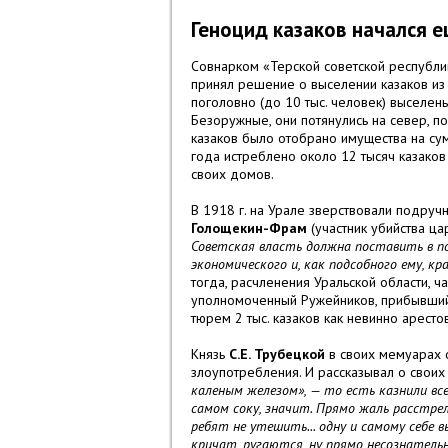
Геноцид казаков начался е
Совнарком «Терской советской республи
принял решение о выселении казаков из 
поголовно (до 10 тыс. человек) выселены
Безоружные, они потянулись на север, п
казаков было отобрано имущества на су
года истреблено около 12 тысяч казаков 
своих домов
.
В 1918 г. на Урале зверствовали подру
Голощекин-Фрам
(участник убийства ца
Советская власть должна поставить в по
экономического и, как подсобного ему, кр
тогда, расчленения Уральской области, ча
уполномоченный Ружейников, прибывший 
тюрем 2 тыс. казаков как невинно аресто
Князь
С.Е. Трубецкой
в своих мемуарах о
злоупотребления. И
рассказывал о своих
каленым железом», — то есть казнили всех
самом соку, значит. Прямо жаль расстрел
ребят не утешить... одну и самому себе в
кричат, ругаются, ну прямо несознательны