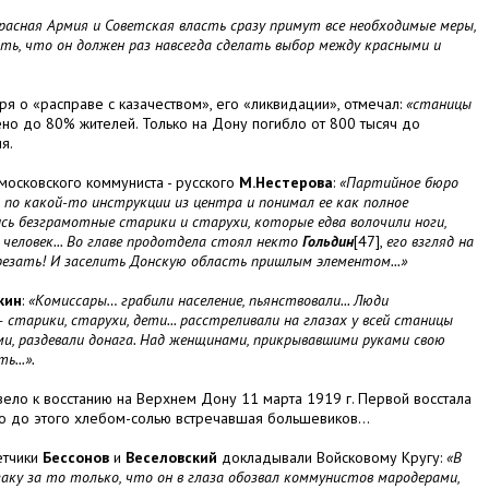
расная Армия и Советская власть сразу примут все необходимые меры,
ь, что он должен раз навсегда сделать выбор между красными и
оря о «расправе с казачеством», его «ликвидации», отмечал:
«станицы
но до 80% жителей. Только на Дону погибло от 800 тысяч до
ия.
московского коммуниста - русского
М.Нестерова
:
«Партийное бюро
л по какой-то инструкции из центра и понимал ее как полное
ись безграмотные старики и старухи, которые едва волочили ноги,
 человек... Во главе продотдела стоял некто
Гольдин
[47],
его взгляд на
ырезать! И заселить Донскую область пришлым элементом...»
кин
:
«Комиссары… грабили население, пьянствовали... Люди
 старики, старухи, дети... расстреливали на глазах у всей станицы
ами, раздевали донага. Над женщинами, прикрывавшими руками свою
ь...».
ло к восстанию на Верхнем Дону 11 марта 1919 г. Первой восстала
лго до этого хлебом-солью встречавшая большевиков...
етчики
Бессонов
и
Веселовский
докладывали Войсковому Кругу:
«
В
аку за то только, что он в глаза обозвал коммунистов мародерами,