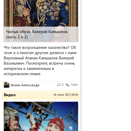
Чистый образ. Валерий Камшилов.
(часть 1 и 2)
Что такое возрождение казачества? Об
этом и о многом другом делится с нами
Верховный Атаман Камшилов Валерий
Васильевич. Посмотрите, встреча очень
интересна и занимательна в
историческом плане.
Холин Александр
0
7849
Видео
26 июня 2017, 00:46