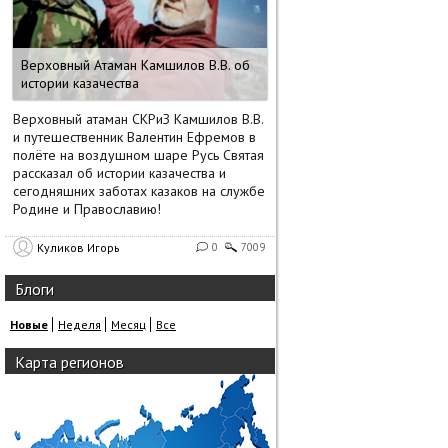
Верховный Атаман Камшилов В.В. об
истории казачества
Верховный атаман СКРиЗ Камшилов В.В.
и путешественник Валентин Ефремов в
полёте на воздушном шаре Русь Святая
рассказал об истории казачества и
сегодняшних заботах казаков на службе
Родине и Православию!
Куликов Игорь
0
7009
Блоги
Новые
Неделя
Месяц
Все
Карта регионов