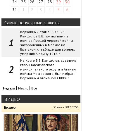
24
25
26
27
28
29
30
31
1
2
3
4
5
6
Самые популярные сюжеты
Верховный атаман СКВРиЗ
Камшилов В.В. почтил память
воинов Первой мировой войны,
захороненных в Москве на
Братском кладбище для воинов,
умерших в войну 1914 г.
На Круге В.В. Камшилов, советник
главы Касимовского
муниципального округа и Атаман
войска Мещерского, был избран
Верховным атаманом СКВРиЗ.
Неделя
Месяц
Все
ВИДЕО
Видео
30 июня 2017, 07:56