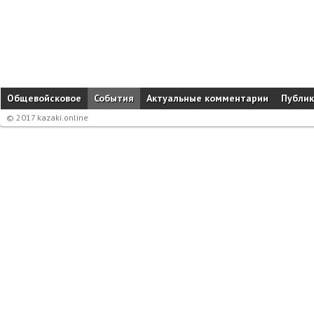
Общевойсковое
События
Актуальные комментарии
Публи
© 2017 kazaki.online