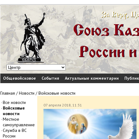
Общевойсковое
События
Актуальные комментарии
Публи
Главная
/
Новости
/
Войсковые новости
Все новости
07 апреля 2018, 11:31
Войсковые
новости
Местное
самоуправление
Служба в ВС
России