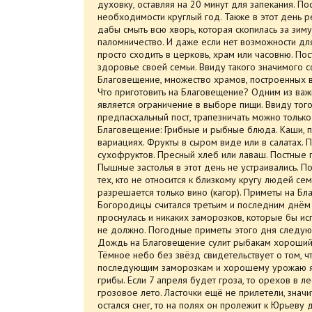
духовку, оставляя на 20 минут для запекания. По
необходимости круглый год. Также в этот день 
дабы смыть всю хворь, которая скопилась за зим
паломничество. И даже если нет возможности для
просто сходить в церковь, храм или часовню. Пос
здоровье своей семьи. Ввиду такого значимого с
Благовещение, множество храмов, построенных в
Что приготовить на Благовещение? Одним из ва
является ограничение в выборе пищи. Ввиду того
предпасхальный пост, трапезничать можно только
Благовещение: Грибные и рыбные блюда. Каши, 
вариациях. Фрукты в сыром виде или в салатах. 
сухофруктов. Пресный хлеб или лаваш. Постные 
Пышные застолья в этот день не устраивались. П
тех, кто не относится к близкому кругу людей се
разрешается только вино (кагор). Приметы на 
Богородицы считался третьим и последним днём
проснулась и никаких заморозков, которые бы и
не должно. Погодные приметы этого дня следую
Дождь на Благовещение сулит рыбакам хороший у
Тёмное небо без звёзд свидетельствует о том, ч
последующим заморозкам и хорошему урожаю яр
грибы. Если 7 апреля будет гроза, то орехов в л
грозовое лето. Ласточки ещё не прилетели, знач
остался снег, то на полях он пролежит к Юрьеву д