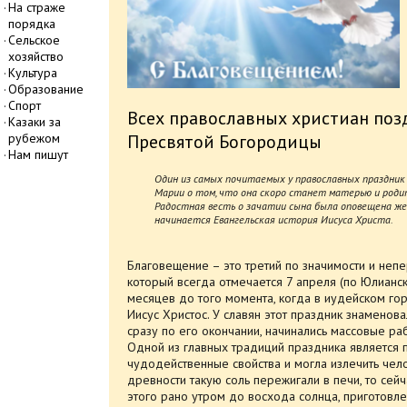
На страже
порядка
Сельское
хозяйство
Культура
Образование
Спорт
Всех православных христиан поз
Казаки за
рубежом
Пресвятой Богородицы
Нам пишут
Один из самых почитаемых у православных праздник
Марии о том, что она скоро станет матерью и роди
Радостная весть о зачатии сына была оповещена же
начинается Евангельская история Иисуса Христа.
Благовещение – это третий по значимости и неп
который всегда отмечается 7 апреля (по Юлианск
месяцев до того момента, когда в иудейском го
Иисус Христос. У славян этот праздник знаменов
сразу по его окончании, начинались массовые р
Одной из главных традиций праздника является 
чудодейственные свойства и могла излечить чело
древности такую соль пережигали в печи, то сей
этого рано утром до восхода солнца, приготовл