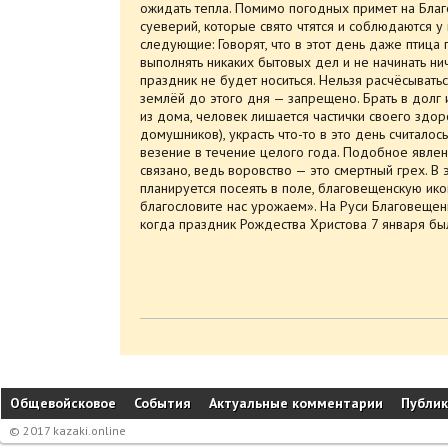
ожидать тепла. Помимо погодных примет на Бла
суеверий, которые свято чтятся и соблюдаются 
следующие: Говорят, что в этот день даже птица г
выполнять никаких бытовых дел и не начинать ни
праздник не будет носиться. Нельзя расчёсыватьс
землёй до этого дня — запрещено. Брать в долг 
из дома, человек лишается частички своего здор
домушников), украсть что-то в это день считало
везение в течение целого года. Подобное явлен
связано, ведь воровство — это смертный грех. В 
планируется посеять в поле, благовещенскую ико
благословите нас урожаем». На Руси Благовещени
когда праздник Рождества Христова 7 января бы
Общевойсковое
События
Актуальные комментарии
Публи
© 2017 kazaki.online