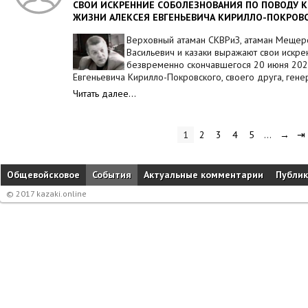
СВОИ ИСКРЕННИЕ СОБОЛЕЗНОВАНИЯ ПО ПОВОДУ КО
ЖИЗНИ АЛЕКСЕЯ ЕВГЕНЬЕВИЧА КИРИЛЛО-ПОКРОВ
Верховный атаман СКВРиЗ, атаман Мещер
Васильевич и казаки выражают свои искр
безвременно скончавшегося 20 июня 2026
Евгеньевича Кирилло-Покровского, своего друга, гене
Читать далее…
1
2
3
4
5
…
→
⇥
Общевойсковое
События
Актуальные комментарии
Публи
© 2017 kazaki.online