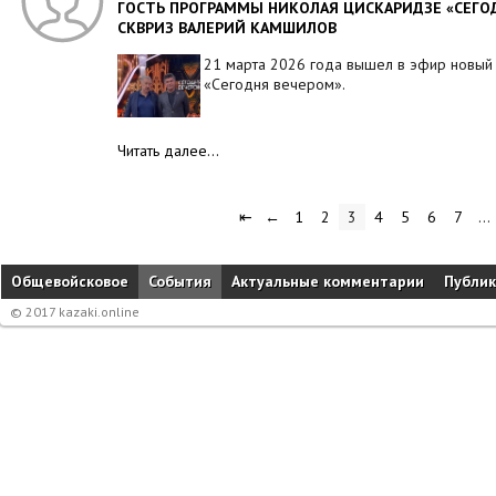
ГОСТЬ ПРОГРАММЫ НИКОЛАЯ ЦИСКАРИДЗЕ «СЕГО
СКВРИЗ ВАЛЕРИЙ КАМШИЛОВ
21 марта 2026 года вышел в эфир новый
«Сегодня вечером».
Читать далее…
⇤
←
1
2
3
4
5
6
7
…
Общевойсковое
События
Актуальные комментарии
Публи
© 2017 kazaki.online