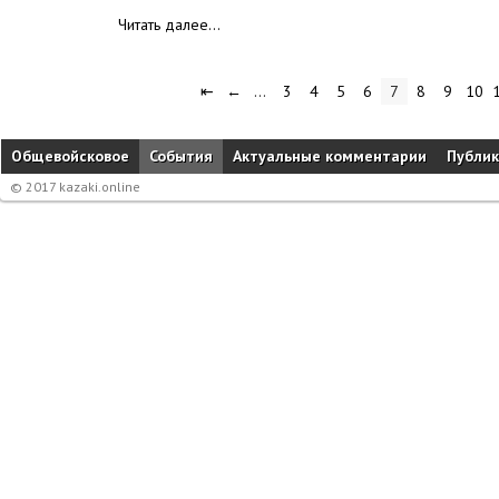
Читать далее…
⇤
←
…
3
4
5
6
7
8
9
10
Общевойсковое
События
Актуальные комментарии
Публи
© 2017 kazaki.online