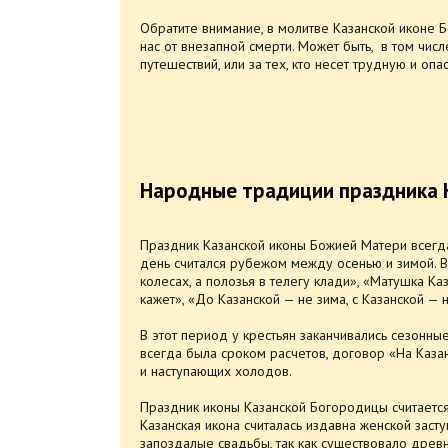
Обратите внимание, в молитве Казанской иконе Б
нас от внезапной смерти. Может быть, в том числ
путешествий, или за тех, кто несет трудную и опа
Народные традиции праздника 
Праздник Казанской иконы Божией Матери всегд
день считался рубежом между осенью и зимой. В
колесах, а полозья в телегу клади», «Матушка 
кажет», «До Казанской — не зима, с Казанской — 
В этот период у крестьян заканчивались сезонны
всегда была сроком расчетов, договор «На Казан
и наступающих холодов.
Праздник иконы Казанской Богородицы считается
Казанская икона считалась издавна женской заст
запоздалые свадьбы, так как существовало древне