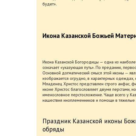
будет».
Икона Казанской Божьей Матери
Икона Казанской Богородицы — одна из наиболее 
означает «указующая путь». По преданию, перво
Основной догматический смысл этой иконы — явл
изображается огрудно, в характерных одеждах,
Младенец Христос представлен строго анфас, фи
иконе Христос благословляет двумя перстами, но
именословное перстосложение. Чаще всего у Каза
нашествия иноплеменников и помощи в тяжелые
Праздник Казанской иконы Божи
обряды