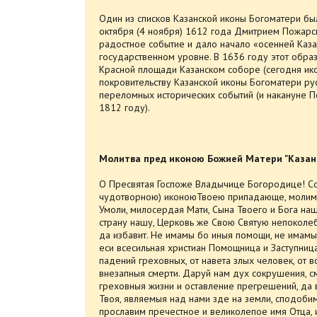
Один из списков Казанской иконы Богоматери б
октября (4 ноября) 1612 года Дмитрием Пожарс
радостное событие и дало начало «осенней Каза
государственном уровне. В 1636 году этот обр
Красной площади Казанском соборе (сегодня ико
покровительству Казанской иконы Богоматери ру
переломных исторических событий (и накануне П
1812 году).
Молитва пред иконою Божией Матери "Казан
О Пресвятая Госпоже Владычице Богородице! Со
чудотворною) иконоюТвоею припадающе, молим Т
Умоли, милосердая Мати, Сына Твоего и Бога наш
страну нашу, Церковь же Свою Святую непоколеб
да избавит. Не имамы бо иныя помощи, не имамы
еси всесильная христиан Помощница и Заступница
падений греховных, от навета злых человек, от в
внезапныя смерти. Даруй нам дух сокрушения, с
греховныя жизни и оставление прегрешений, да 
Твоя, являемыя над нами зде на земли, сподобим
прославим пречестное и великолепое имя Отца, и