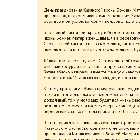
День празднования Казанской иконы Божией Мате
праздников, недаром икона имеет название "Каза
обрядов и ритуалов, которыми пользовались в с
Березовый лист дарит красоту и бережет от стар
иконы Божией Матери женщины шли в березовую 
Сорвав такой листок, в него смотрелись, как в зер
помолодеет, и в течение всего года женщина бу
Яблоко и мед красоту дает. Со свяченого яблока
очищали кожуру и выбрасывали, представляя, что
Затем яблоко натирали и вместе с медом наносили
мое очистится. Медок мягок и сладок, и кожа моя 
К этому празднику обычно приурочивали поздние
Божия в этот день благословляет молодых на сч
дождливый, то и у молодых будет вся жизнь счас
недолго. А потому слишком суеверные молодож
переносили свадьбу, чтобы примета не сбылась.
В этот период заканчивались сезонные строител
Казанскую – расчет", который никто не рисковал 
празднования Казанской иконы Божией Матери в 
пивные праздники, угощая мужчин, вернувшихся 