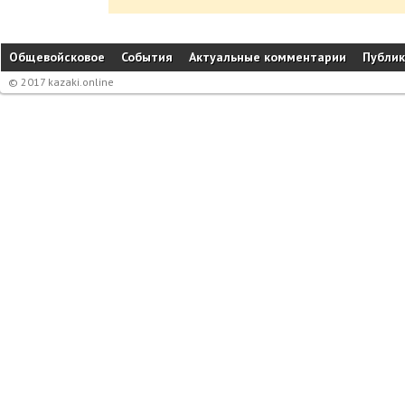
Общевойсковое
События
Актуальные комментарии
Публи
© 2017 kazaki.online