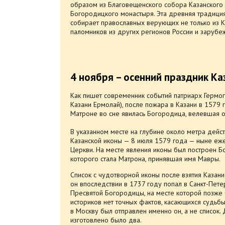
образом из Благовещенского собора Казанского
Богородицкого монастыря. Эта древняя традици
собирает православных верующих не только из Ка
паломников из других регионов России и зарубе
4 ноября – осенний праздник К
Как пишет современник событий патриарх Гермог
Казани Ермолай), после пожара в Казани в 1579 
Матроне во сне явилась Богородица, велевшая о
В указанном месте на глубине около метра дейс
Казанской иконы — 8 июля 1579 года — ныне еж
Церкви. На месте явления иконы был построен 
которого стала Матрона, принявшая имя Мавры.
Список с чудотворной иконы после взятия Казан
он впоследствии в 1737 году попал в Санкт-Пет
Пресвятой Богородицы, на месте которой позже б
историков нет точных фактов, касающихся судьбы
в Москву был отправлен именно он, а не список.
изготовлено было два.