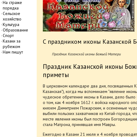
На страже
порядка
Сельское
хозяйство
Культура
Образование
Спорт
С праздником иконы Казанской Б
Казаки за
рубежом
Нам пишут
Праздник Казанской иконы Божьей Матери
Праздник Казанской иконы Божь
приметы
В церковном календаре два дня, посвященных Ка
Казанская"), когда мы вспоминаем "явление икон
чудесное обретение иконы в Казани, дело было в 
о том, как 4 ноября 1612 г. войска народного 
князем Димитрием Пожарским, и осененные чуд
выбили польских захватчиков из Китай-города, чт
месте явления иконы был построен Богородицки
стала Матрона, принявшая имя Мавры.
Ежегодно в Казани 21 июля и 4 ноября проводят