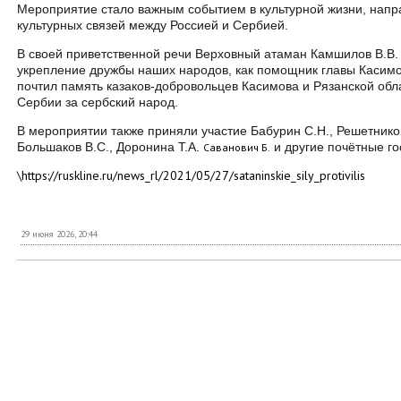
Мероприятие стало важным событием в культурной жизни, напр
культурных связей между Россией и Сербией.
В своей приветственной речи Верховный атаман Камшилов В.В. р
укрепление дружбы наших народов, как помощник главы Касимо
почтил память казаков-добровольцев Касимова и Рязанской обла
Сербии за сербский народ.
В мероприятии также приняли участие Бабурин С.Н., Решетников 
Большаков В.С., Доронина Т.А.
и другие почётные го
Саванович Б.
\
https://ruskline.ru/news_rl/2021/05/27/sataninskie_sily_protivilis
29 июня 2026, 20:44