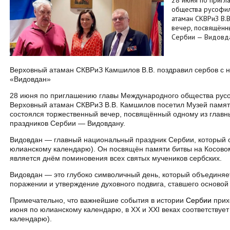
28 июня по приг
общества русофи
атаман СКВРиЗ В.
вечер, посвящённ
Сербии — Видовд
Верховный атаман СКВРиЗ Камшилов В.В. поздравил сербов с 
«Видовдан»
28 июня по приглашению главы Международного общества рус
Верховный атаман СКВРиЗ В.В. Камшилов посетил Музей памяти
состоялся торжественный вечер, посвящённый одному из глав
праздников Сербии — Видовдану.
Видовдан — главный национальный праздник Сербии, который 
юлианскому календарю). Он посвящён памяти битвы на Косовом
является днём поминовения всех святых мучеников сербских.
Видовдан — это глубоко символичный день, который объединяет
поражении и утверждение духовного подвига, ставшего основой
Примечательно, что важнейшие события в истории
Сербии
прих
июня по юлианскому календарю, в XX и XXI веках соответствует
календарю).