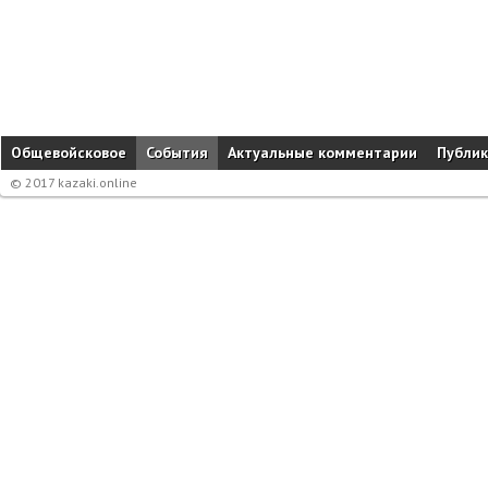
Общевойсковое
События
Актуальные комментарии
Публи
© 2017 kazaki.online