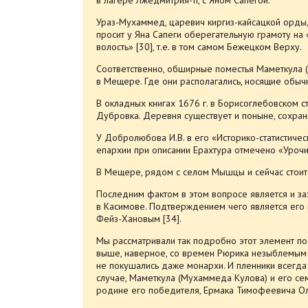
Ураз-Мухаммед, царевич киргиз-кайсацкой орды, 
просит у Яна Сапеги оберегательную грамоту на
волость» [30], т.е. в том самом Бежецком Верху.
Соответственно, обширные поместья Маметкула (М
в Мещере. Где они располагались, носящие обыч
В окладных книгах 1676 г. в Борисоглебовском с
Дубровка. Деревня существует и поныне, сохран
У Добролюбова И.В. в его «Историко-статистиче
епархии при описании Ерахтура отмечено «Урочи
В Мещере, рядом с селом Мышцы и сейчас стоит д
Последним фактом в этом вопросе является и з
в Касимове. Подтверждением чего является его 
Фейз-Хановым [34].
Мы рассматривали так подробно этот элемент по т
выше, наверное, со времен Рюрика незыблемым 
не покушались даже монархи. И пленники всегда
случае, Маметкула (Мухаммеда Кулова) и его се
родине его победителя, Ермака Тимофеевича Ол