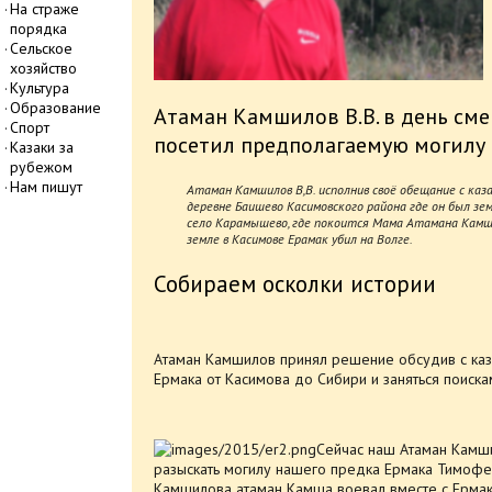
На страже
порядка
Сельское
хозяйство
Культура
Образование
Атаман Камшилов В.В. в день сме
Спорт
посетил предполагаемую могилу
Казаки за
рубежом
Нам пишут
Атаман Камшилов В,В. исполнив своё обещание с каз
деревне Баишево Касимовского района где он был з
село Карамышево, где покоится Мама Атамана Камшил
земле в Касимове Ерамак убил на Волге.
Собираем осколки истории
Атаман Камшилов принял решение обсудив с каз
Ермака от Касимова до Сибири и заняться поиска
Сейчас наш Атаман Камш
разыскать могилу нашего предка Ермака Тимофее
Камшилова атаман Камша воевал вместе с Ермак