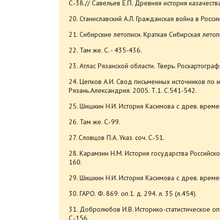
С.-38.// Савельев Е.П. Древняя история казачества.
20. Станиславский А.Л. Гражданская война в России 
21. Сибирские летописи. Краткая Сибирская летопи
22. Там же. С. - 435-436.
23. Атлас Рязанской области. Тверь. Роскартография
24. Цепков А.И. Свод письменных источников по и
Рязань.Александрия. 2005. Т.1. С.541-542.
25. Шишкин Н.И. История Касимова с древ. времен. 
26. Там же. С.-99.
27. Словцов П.А. Указ. соч. С.-51.
28. Карамзин Н.М. История государства Российского
160.
29. Шишкин Н.И. История Касимова с древ. времен. 
30. ГАРО. Ф. 869. оп.1. д. 294. л. 35 (л.454).
31. Добролюбов И.В. Историко-статистическое о
С.-156.