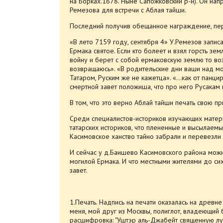
на Борках.1678. Ныне Сапожковский р-н). Он нап
Ремезова для встречи с Аблая тайши.
Последний получив обещанное награждение, пер
«В лето 7159 году, сентября 4» У.Ремезов запис
Ермака святое. Если кто болеет и взял горсть зем
войну и берет с собой ермаковскую землю то во
возвращаюсь». «В родительские дни ваши над мо
Татаром, Руским же не кажетца». «…как от панцир
смертной завет положиша, что про него Русакам 
В том, что это верно Аблай тайши печать свою п
Среди специалистов-историков изучающих материа
татарских историков, что плененные и высылаем
Касимовское ханство тайно забрали и перевезли 
И сейчас у д.Баишево Касимовского района можн
могилой Ермака. И что местными жителями до сих
завет.
1.Печать. Надпись на печати оказалась на древне
меня, мой друг из Москвы, полиглот, владеющий 
расшифровка: "Уштэр аль-Джабейт священную лун