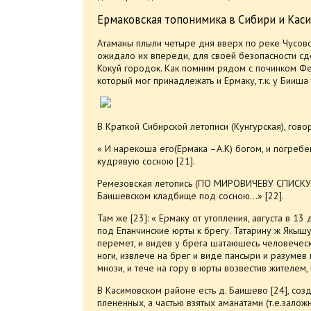
Ермаковская топонимика в Сибири и Каси
Атаманы плыли четыре дня вверх по реке Чусов
ожидало их впереди, для своей безопасности сд
Кокуй городок. Как помним рядом с починком Фе
который мог принадлежать и Ермаку, т.к. у Бииша
В Краткой Сибирской летописи (Кунгурская), говор
« И нарекоша его(Ермака –А.К) богом, и погре
кудрявую сосною [21].
Ремезовская летопись (ПО МИРОВИЧЕВУ СПИСКУ
Баишевском кладбище под сосною…» [22].
Там же [23]: « Ермаку от утопления, августа в 
под Епанчинские юрты к брегу. Татарину ж Якыш
перемет, и видев у брега шатаюшесь человеческ
ноги, извлече на брег и виде пансыри и разумев 
мнози, и тече на гору в юрты возвестив жителем,
В Касимовском районе есть д. Баишево [24], созд
плененных, а частью взятых аманатами (т.е.зало