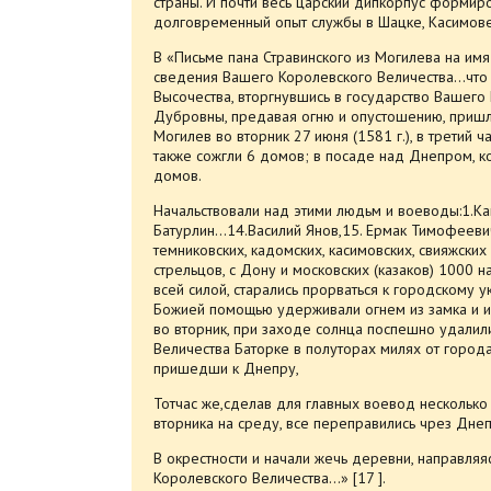
страны. И почти весь царский дипкорпус формиро
долговременный опыт службы в Шацке, Касимове,
В «Письме пана Стравинского из Могилева на им
сведения Вашего Королевского Величества…что 
Высочества, вторгнувшись в государство Вашего 
Дубровны, предавая огню и опустошению, пришл
Могилев во вторник 27 июня (1581 г.), в третий 
также сожгли 6 домов; в посаде над Днепром, к
домов.
Начальствовали над этими людьм и воеводы:1.Кай
Батурлин…14.Василий Янов,15. Ермак Тимофеевич,
темниковских, кадомских, касимовских, свияжских
стрельцов, с Дону и московских (казаков) 1000 н
всей силой, старались прорваться к городскому у
Божией помощью удерживали огнем из замка и из 
во вторник, при заходе солнца поспешно удалил
Величества Баторке в полуторах милях от города
пришедши к Днепру,
Тотчас же,сделав для главных воевод несколько п
вторника на среду, все переправились чрез Днеп
В окрестности и начали жечь деревни, направля
Королевского Величества…» [17 ].