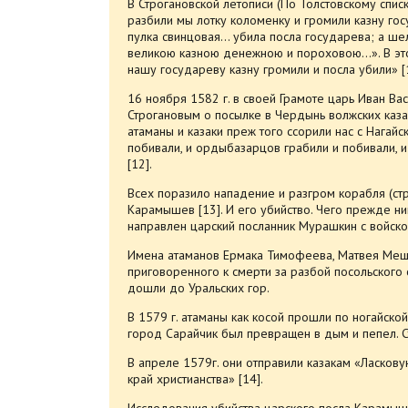
В Строгановской летописи (По Толстовскому списк
разбили мы лотку коломенку и громили казну гос
пулка свинцовая… убила посла государева; а ше
великою казною денежною и пороховою…». В этой
нашу государеву казну громили и посла убили» [
16 ноября 1582 г. в своей Грамоте царь Иван Ва
Строгановым о посылке в Чердынь волжских каз
атаманы и казаки преж того ссорили нас с Нагай
побивали, и ордыбазарцов грабили и побивали,
[12].
Всех поразило нападение и разгром корабля (стр
Карамышев [13]. И его убийство. Чего прежде н
направлен царский посланник Мурашкин с войском
Имена атаманов Ермака Тимофеева, Матвея Меще
приговоренного к смерти за разбой посольского с
дошли до Уральских гор.
В 1579 г. атаманы как косой прошли по ногайской
город Сарайчик был превращен в дым и пепел. С
В апреле 1579г. они отправили казакам «Ласков
край христианства» [14].
Исследования убийства царского посла Карамыше