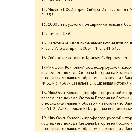
12. Миллер Г.Ф. История Сибири. Изд.2. Дополн. М
С. -335.
13. 1000 лет русского предпринимательства. Сост.
14. Там же. С.46.
15. Цепков А.И. Свод письменных источников по и
Рязань. Александрия. 2005. Т.1. С. 541-542.
16. Сибирские летописи. Краткая Сибирская летопис
17.Мих.Осип. Коялович/профессор русской исто
последнего похода Стефана Батория на Россию и
относящаяся главным образом к заключению Заполь
№ 51 и с. 766.// Савельев Е.П. Древняя история ка
18. Мих.Осип. Коялович/профессор русской ист
последнего похода Стефана Батория на Россию и
относящаяся главным образом к заключению Запол
С.251-252.// Савельев Е.П. Древняя история казаче
19. Мих.Осип. Коялович/профессор русской ист
последнего похода Стефана Батория на Россию и
относящаяся главным образом к заключению Запол