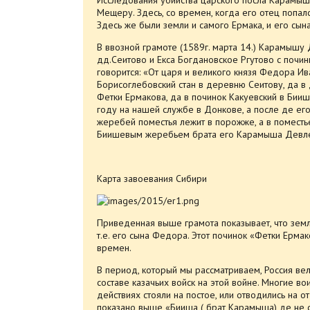
Мещеру. Здесь, со времен, когда его отец попалс
Здесь же были земли и самого Ермака, и его сы
В ввозной грамоте (1589г. марта 14.) Карамышу
дд.Сеитово и Екса Богдановское Ргутово с почин
говорится: «От царя и великого князя Федора И
Борисоглебовский стан в деревню Сеитову, да в
Фетки Ермакова, да в починок Какуевский в Бии
году на нашей службе в Донкове, а после де его
жеребей поместья лежит в порожже, а в поместь
Биишевым жеребьем брата его Карамыша Девле
Карта завоевания Сибири
Приведенная выше грамота показывает, что зем
т.е. его сына Федора. Этот починок «Фетки Ерма
времен.
В период, который мы рассматриваем, Россия ве
составе казачьих войск на этой войне. Многие в
действиях стояли на постое, или отводились на о
показано выше «Бииша ( брат Карамыша) де не с