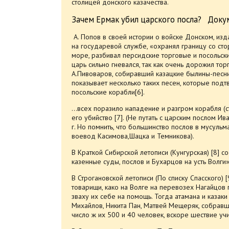
столицей донского казачества.
Зачем Ермак убил царского посла? Доку
А. Попов в своей истории о войске Донском, изда
на государевой службе, «охранял границу со ст
море, разбивал персидские торговые и посольски
царь сильно гневался, так как очень дорожил то
А.Пивоваров, собиравший казацкие былины-песни 
показывает несколько таких песен, которые под
посольские корабли[6].
…всех поразило нападение и разгром корабля (с
его убийство [7]. (Не путать с царским послом 
г. Но помнить, что большинство послов в мусуль
воевод Касимова,Шацка и Темникова).
В Краткой Сибирской летописи (Кунгурская) [8]
казенные суды, послов и Бухарцов на усть Волги»
В Строгановской летописи (По списку Спасского)
товарищи, како на Волге на перевозех Нагайцов
зваху их себе на помощь. Тогда атамана и казак
Михайлов, Никита Пан, Матвей Мещеряк, собра
число ж их 500 и 40 человек, вскоре шествие уч