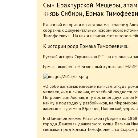
Сын Ерахтурской Мещеры, атама
князь Сибири, Ермак Тимофееви
Рязанский историк и исследователь-краевед Але
собранных документальных исторических источни
Тимофеевича…На них и написан этот интересней
К истории рода Ермака Тимофеевича…
Русский историк Скрынников Р.Г., на основании за
Ермак Тимофеев. Неизвестный художник. ГМИИРТ. 
«О себе же Ермак известие написал, откуда рож
человек, жил в лишении, от хлебной скудности 
Петрович сын Аленин, и ту воспитал двух сынов 
найму в подводах у разбойников, на Муромском 
жженью и з детми в Юрьевец Поволской, умре…» 
В «Памятной книжке Рязанской губернии на 1868 
города Данкова» данковского купца Василия Ив
связывает род Ермака Тимофеевича со Старым 