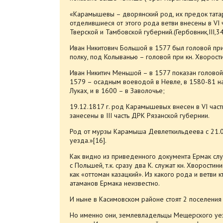
«Карамышевы – дворянский род, их предок тата
отделившиеся от этого рода ветви внесены в VI 
Тверской и Тамбовской губерний.(Гербовник,III,
Иван Никитович Большой в 1577 был головой пр
полку, под Колыванью – головой при кн. Хворост
Иван Никитич Меньшой – в 1577 показан головой
1579 – осадным воеводой в Невле, в 1580-81 на
Луках, и в 1600 – в Заволочье;
19.12.1817 г. род Карамышевых внесен в VI част
занесены в III часть ДРК Рязанской губернии.
Род от мурзы Карамыша Девлеткильдеева с 21.0
уезда.»[16].
Как видно из приведенного документа Ермак сл
с Польшей, т.к. сразу два К. служат кн. Хворости
как «оттоман казацкий». Из какого рода и ветви
атаманов Ермака неизвестно.
И ныне в Касимовском районе стоят 2 поселени
Но именно они, землевладельцы Мещерского уезд