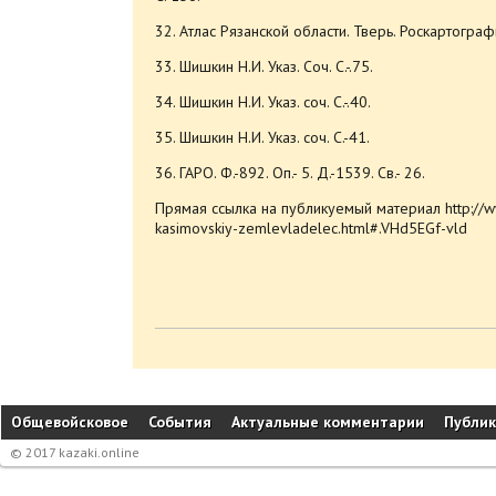
32. Атлас Рязанской области. Тверь. Роскартография.
33. Шишкин Н.И. Указ. Соч. C.-.75.
34. Шишкин Н.И. Указ. соч. С.-.40.
35. Шишкин Н.И. Указ. соч. С.-41.
36. ГАРО. Ф.-892. Оп.- 5. Д.-1539. Св.- 26.
Прямая ссылка на публикуемый материал http://
kasimovskiy-zemlevladelec.html#.VHd5EGf-vld
Общевойсковое
События
Актуальные комментарии
Публи
© 2017 kazaki.online