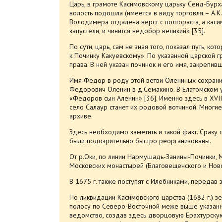
Царь, в грамоте Касимовскому царьку Сеид-Бурха
волость подошла (имеется в виду торговля – А.К
Володимера отдалена верст с полтораста, а каси
запустели, и чинится недобор великий» [35].
По сути, царь, сам не зная того, показал путь, 
к Починку Какуевскому». По указанной царской 
права. В ней указан починок и его имя, закрепив
Имя Федор в роду этой ветви Олениных сохранит
Федорович Оленин в д.Семакино. В Елатомском уе
«Федоров сын Аленин» [36]. Именно здесь в XVI
село Салаур станет их родовой вотчиной. Многие
архиве.
Здесь необходимо заметить и такой факт. Сразу 
были подозрительно быстро реорганизованы.
От р.Оки, по линии Нармушадь-Занины-Починки, Ма
Московских монастырей (Благовещенского и Ново
В 1675 г. также поступят с Илебниками, переда
По ликвидации Касимовского царства (1682 г.) з
полосу по Северо-Восточной меже выше указанн
ведомство, создав здесь дворцовую Ерахтурскую 