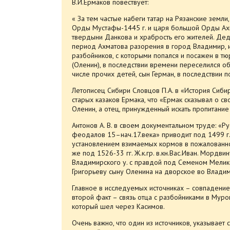
В.И.Ермаков повествует:
« За тем частые набеги татар на Рязанские земл
Орды Мустафы-1445 г. и царя большой Орды Ахм
твердыни Данкова и храбрость его жителей. Дед
период Ахматова разорения в город Владимир, и
разбойников, с которыми попался и посажен в т
(Оленин), в последствии времени переселился об
числе прочих детей, сын Герман, в последствии 
Летописец Сибири Словцов П.А. в «История Сибир
старых казаков Ермака, что «Ермак сказывал о с
Оленин, а отец, принужденный искать пропитание
Антонов А. В. в своем документальном труде: «Р
феодалов 15–нач.17.века» приводит под 1499 г.
установлением взимаемых кормов в пожалованно
же под 1526-33 гг. Ж.к.гр. в.кн.Вас.Иван. Мордв
Владимирского у. с правдой под Семеном Меликовы
Григорьеву сыну Оленина на дворское во Влади
Главное в исследуемых источниках – совпадени
второй факт – связь отца с разбойниками в Муром
который шел через Касимов.
Очень важно, что один из источников, указывает