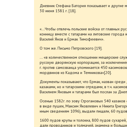
Дневник Стефана Батория показывает и другие м
30 июня 1581 г. [18].
«…Чтобы отвлечь польские войска от главных русс
конницу вместе с татарами на литовские города
Василий Янов и Ермак Тимофеевич».
О том же. Письмо Петровского [19].
… «в количественном отношении мещерские слу
русскую дворянскую корпорацию, за исключением
г. против самозванца упоминается 450 касимовск
мордвинов из Кадома и Темникова»[20].
Документы показывают, что Ермак, назван среди 
казаками, но и татарскими отрядами, в т.ч. касимо
Василием Яновым и татарами был послан за Днепр
Осенью 1582г. по зову Строгановых 540 казаков
в виде пушек, Максим Яковлевич и Никита Григор
иным сведениям 1096), выдали пищали, 60 пудов
1600 пудов крупы и толокна, 800 пудов сухарей,
дали проводников и толмачей, знамена и больши 