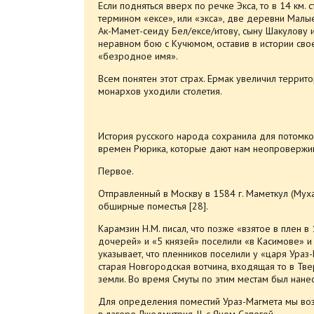
Если подняться вверх по речке Экса, то в 14 км.
термином «ексе», или «экса», две деревни Малы
Ак-Мамет-сеиду Бел/ексе/итову, сыну Шакулову и 
неравном бою с Кучюмом, оставив в истории свое
«безродное имя».
Всем понятен этот страх. Ермак увеличил террит
монархов уходили столетия.
История русского народа сохранила для потомко
времен Рюрика, которые дают нам неопровержи
Первое.
Отправленный в Москву в 1584 г. Маметкул (Му
обширные поместья [28].
Карамзин Н.М. писал, что позже «взятое в плен в
дочерей» и «5 князей» поселили «в Касимове» и
указывает, что пленников поселили у «царя Ураз
старая Новгородская вотчина, входящая то в Твер
земли. Во время Смуты по этим местам был нане
Для определения поместий Ураз-Магмета мы воз
в лагере Лжедмитрия-II, с Яном Сапегой.