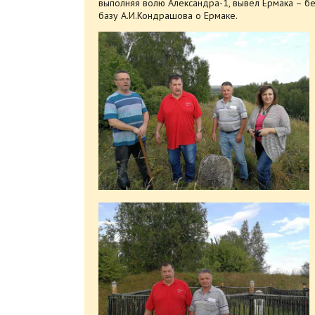
выполняя волю Александра-1, вывел Ермака – б
базу А.И.Кондрашова о Ермаке.