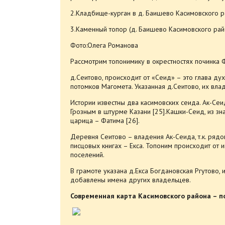
2.Кладбище-курган в д. Баишево Касимовского р
3.Каменный топор (д. Баишево Касимовского рай
Фото:Олега Романова
Рассмотрим топонимику в окрестностях починка 
д.Сеитово, происходит от «Сеид» – это глава ду
потомков Магомета. Указанная д.Сеитово, их вла
Истории известны два касимовских сеида. Ак-Сеид
Грозным в штурме Казани [25].Кашки-Сеид, из зн
царица – Фатима [26].
Деревня Сеитово – владения Ак-Сеида, т.к. рядом
писцовых книгах – Екса. Топоним происходит от и
поселений.
В грамоте указана д.Екса Богдановская Ргутово,
добавлены имена других владельцев.
Современная карта Касимовского района – п