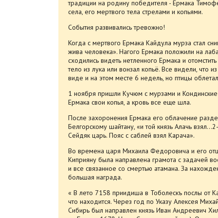
традиции на родину победителя - Ермака Тимофее
села, его мертвого тела стрелами и копьями.
События развивались тревожно!
Когда с мертвого Ермака Кайдула мурза стал сним
жива человека». Нагого Ермака положили на лаба
сходились видеть нетленного Ермака и отомстит
тело из лука или вонзал копьё. Все видели, что и
виде и на этом месте 6 недель, но птицы облетал
1 ноября пришли Кучюм с мурзами и Кондинские 
Ермака свои копья, а кровь все еще шла.
После захоронения Ермака его облачение разде
Белгорскому шайтану, «и той князь Алачь взял…
Сейдяк царь. Пояс с саблей взял Карача».
Во времена царя Михаила Федоровича и его отц
Киприяну была направлена грамота с задачей восс
и все связанное со смертью атамана. За нахожд
большая награда.
« В лето 7158 приидиша в Тоболескъ послы от Ка
что находится. Через год по Указу Алексея Мих
Сибирь был направлен князь Иван Андреевич Хил