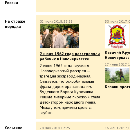
России
На страже
02 июня 2018, 23:39
30 июня 2017, 
порядка
Казачий Круг
2 июня 1962 года расстреляли
Новочеркасс
рабочих в Новочеркасске
17 июня 2017, 
2 июня 1962 года случился
Новочеркасский расстрел —
трагедия экстраординарная.
Считается, что оскорбительная
фраза директора завода им.
Казаки прот
Буденного Бориса Курочкина
«ешьте ливерные пирожки» стала
детонатором народного гнева.
Между тем, причины кроются
глубже.
Сельское
28 мая 2018, 02:25
16 июня 2017, 