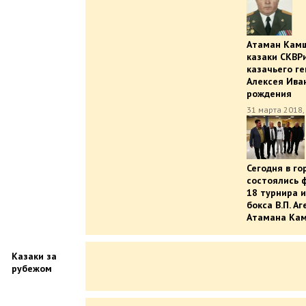
Атаман Камши
казаки СКВР
казачьего г
Алексея Ива
рождения
31 марта 2018,
Сегодня в г
состоялись 
18 турнира 
бокса В.П. А
Атамана Кам
Казаки за
рубежом