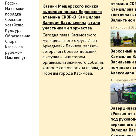
России
атамана СК
Казаки Мещерского войска,
На страже
Камшилова 
выполняя приказ Верховного
порядка
состоялась 
атамана СКВРиЗ Камшилова
Сельское
Валентином
Валерия Васильевича, стали
хозяйство
27 ноября 2025
участниками торжества
Культура
Сегодня глава Касимовского
Образование
муниципального округа Иван
Спорт
Аркадьевич Бахилов, являясь
Казаки за
Верховный 
ветераном боевых действий,
рубежом
Камшилов В
выступил инициатором
Нам пишут
Васильевич 
организации значимого события,
поминают с
которое состоялось на площади
Александра 
Победы города Касимова.
15 ноября 2025
Завершилас
«Россия от 
под руковод
верховного 
Валерия Вас
Камшилова