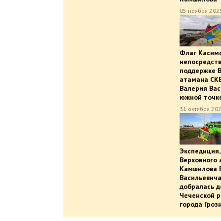
05 ноября 2025
Флаг Касим
непосредст
поддержке 
атамана СК
Валерия Вас
южной точке
31 октября 202
Экспедиция,
Верховного
Камшилова 
Васильевича
добралась д
Чеченской р
города Гроз