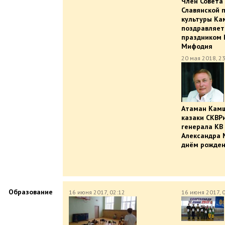
Член Совета
Славянской 
культуры Кам
поздравляет 
праздником 
Мифодия
20 мая 2018, 2
Атаман Камши
казаки СКВР
генерала КВ
Александра 
днём рожде
Образование
16 июня 2017, 02:12
16 июня 2017, 