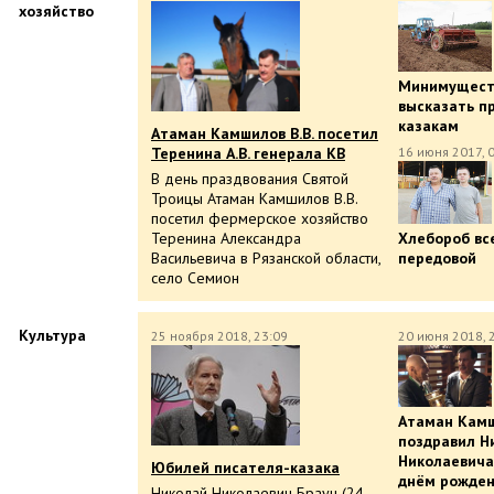
хозяйство
Минимущест
высказать п
казакам
Атаман Камшилов В.В. посетил
16 июня 2017, 
Теренина А.В. генерала КВ
В день праздвования Святой
Троицы Атаман Камшилов В.В.
посетил фермерское хозяйство
Хлебороб вс
Теренина Александра
передовой
Васильевича в Рязанской области,
село Семион
Культура
25 ноября 2018, 23:09
20 июня 2018, 
Атаман Камш
поздравил Н
Николаевича
Юбилей писателя-казака
днём рожде
Николай Николаевич Браун (24