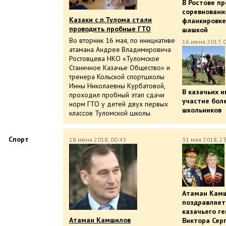
В Ростове п
соревновани
Казаки с.п.Тулома стали
фланкировке
проводить пробные ГТО
шашкой
Во вторник 16 мая, по инициативе
16 июня 2017, 
атамана Андрея Владимировича
Ростовцева НКО «Туломское
Станичное Казачье Общество» и
тренера Кольской спортшколы
Инны Николаевны Курбатовой,
В казачьих и
проходил пробный этап сдачи
участие бол
норм ГТО у детей двух первых
школьников
классов Туломской школы
Спорт
18 июня 2018, 00:43
31 мая 2018, 2
Атаман Камш
поздравляет
казачьего г
Атаман Камшилов
Виктора Сер