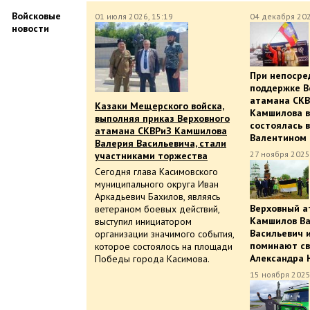
Войсковые
01 июля 2026, 15:19
04 декабря 202
новости
При непосре
поддержке В
атамана СКВ
Казаки Мещерского войска,
Камшилова в
выполняя приказ Верховного
состоялась в
атамана СКВРиЗ Камшилова
Валентином
Валерия Васильевича, стали
27 ноября 2025
участниками торжества
Сегодня глава Касимовского
муниципального округа Иван
Аркадьевич Бахилов, являясь
Верховный а
ветераном боевых действий,
Камшилов В
выступил инициатором
Васильевич 
организации значимого события,
поминают св
которое состоялось на площади
Александра 
Победы города Касимова.
15 ноября 2025