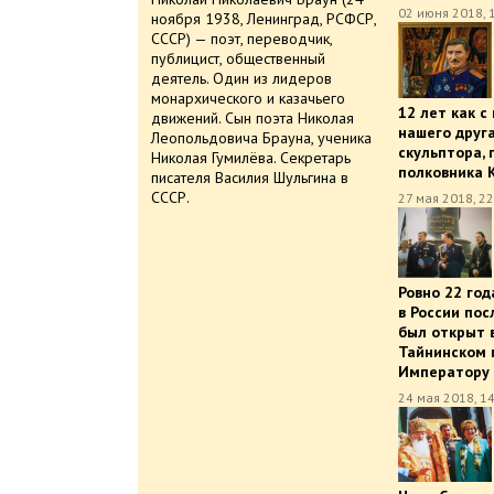
02 июня 2018, 
ноября 1938, Ленинград, РСФСР,
СССР) — поэт, переводчик,
публицист, общественный
деятель. Один из лидеров
монархического и казачьего
12 лет как с
движений. Сын поэта Николая
нашего друга
Леопольдовича Брауна, ученика
скульптора, 
Николая Гумилёва. Секретарь
полковника 
писателя Василия Шульгина в
СССР.
27 мая 2018, 22
Ровно 22 год
в России по
был открыт 
Тайнинском 
Императору 
24 мая 2018, 1