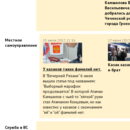
Камшилова 
Васильевича
добралась д
Чеченской р
города Грозн
Местное
15 июля 2017, 22:16
27 июня 2017,
самоуправление
Казак казак
У казаков таких фамилий нет.
и брат
В "Вечерней Рязани" 6 июля
вышла статья под названием:
"Выборный марафон
продолжается". В которой Атаман
Камшилов с чьей то "лёгкой" руки
стал Атаманом Концевым, но как
известно у казаков с окончанием
"ий" и "ой" фамилий нет.
Служба в ВС