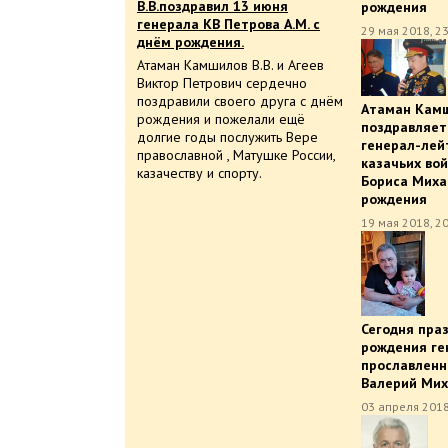
В.В.поздравил 13 июня
рождения
генерала КВ Петрова А.М. с
29 мая 2018, 2
днём рождения.
Атаман Камшилов В.В. и Агеев
Виктор Петрович сердечно
поздравили своего друга с днём
Атаман Камш
рождения и пожелали ещё
поздравляет
долгие годы послужить Вере
генерал-лей
православной , Матушке России,
казачьих во
казачеству и спорту.
Бориса Миха
рождения
19 мая 2018, 2
Сегодня пра
рождения ге
прославленн
Валерий Мих
03 апреля 2018