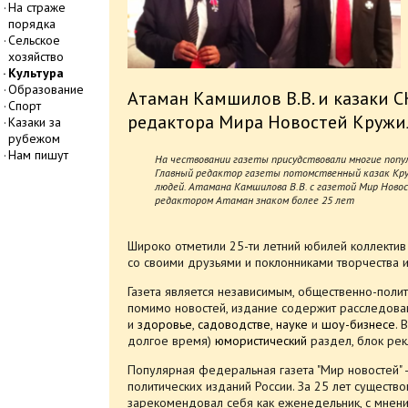
На страже
порядка
Сельское
хозяйство
Культура
Образование
Атаман Камшилов В.В. и казаки 
Спорт
редактора Мира Новостей Кружил
Казаки за
рубежом
Нам пишут
На чествовании газеты присудствовали многие поп
Главный редактор газеты потомственный казак Круж
людей. Атамана Камшилова В.В. с газетой Мир Ново
редактором Атаман знаком более 25 лет
Широко отметили 25-ти летний юбилей коллектив
со своими друзьями и поклонниками творчества 
Газета является независимым, общественно-поли
помимо новостей, издание содержит расследова
и
здоровье
,
садоводстве
,
науке
и
шоу-бизнесе
. 
долгое время)
юмористический
раздел, блок рек
Популярная федеральная газета "Мир новостей" 
политических изданий России. За 25 лет существ
зарекомендовал себя как еженедельник, с мнени