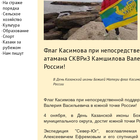
На страже
порядка
Сельское
хозяйство
Культура
Образование
Спорт
Казаки за
рубежом
Флаг Касимова при непосредств
Нам пишут
атамана СКВРиЗ Камшилова Вале
России!
В День Казанской иконы Божией Матери флаг Касимо
России
Флаг Касимова при непосредственной подде
Валерия Васильевича в южной точке России!
4 онября, в День Казанской иконы Б
муниципального округа, достиг южной точки Р
Экспедиция "Север-Юг", возглавляема
Алексеевичем Ефремовым и его спутницей 