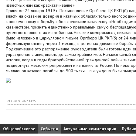
известных нам как «расказачивание».
Принятое 24 января 1919 г. Постановление Оргбюро ЦК РКП (б) на
власти на оказание доверия в казачьих областях только иногородн
к вовлеченному в борьбу с большевиками казачеству. «Необходимо,
казачеством, признать единственно правильным самую беспощадную
путем поголовного их истребления. Никакие компромиссы, никакая п
было изложено в циркулярном письме Оргбюро ЦК РКП(б) от 24 янв
формальную отмену через 3 месяца, в регионах движение борьбы с
Подхватившие это распоряжение руководители были готовы идти е
упразднение станиц вплоть до самых крайних мер. Начался самый с
истории, когда в годы братоубийственной гражданской войны значит
подвергнута жестоким репрессиям и изгнанию из России. По некотор
миллионов казаков погибли, до 500 тысяч – вынуждено были эмигри
24 января 2022, 14:35
Общевойсковое
События
Актуальные комментарии
Публи