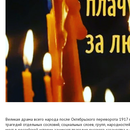
Великая драма всего народа после Октябрьского переворота 1917 
трагедий отдельных сословий, социальных слоев, групп, народносте
мест в российской истории занимает трагедия русского казачества и 