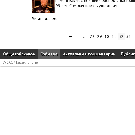
памяти как честнейший человек, и настоящ
99 лет. Светлая память ушедшим.
Читать далее…
⇤
←
…
28
29
30
31
32
33
Общевойсковое
События
Актуальные комментарии
Публи
© 2017 kazaki.online