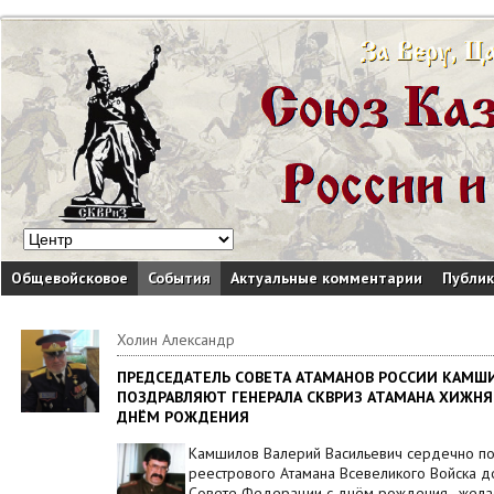
Общевойсковое
События
Актуальные комментарии
Публи
Холин Александр
ПРЕДСЕДАТЕЛЬ СОВЕТА АТАМАНОВ РОССИИ КАМШИЛ
ПОЗДРАВЛЯЮТ ГЕНЕРАЛА СКВРИЗ АТАМАНА ХИЖНЯ
ДНЁМ РОЖДЕНИЯ
Камшилов Валерий Васильевич сердечно поз
реестрового Атамана Всевеликого Войска д
Совете Федерации с днём рождения , жела