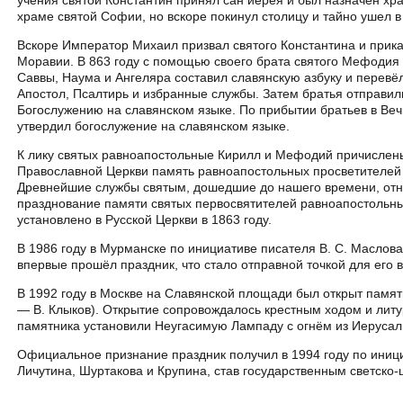
храме святой Софии, но вскоре покинул столицу и тайно ушел в
Вскоре Император Михаил призвал святого Константина и прика
Моравии. В 863 году с помощью своего брата святого Мефодия 
Саввы, Наума и Ангеляра составил славянскую азбуку и перевёл
Апостол, Псалтирь и избранные службы. Затем братья отправил
Богослужению на славянском языке. По прибытии братьев в Ве
утвердил богослужение на славянском языке.
К лику святых равноапостольные Кирилл и Мефодий причислены
Православной Церкви память равноапостольных просветителей с
Древнейшие службы святым, дошедшие до нашего времени, относ
празднование памяти святых первосвятителей равноапостольн
установлено в Русской Церкви в 1863 году.
В 1986 году в Мурманске по инициативе писателя В. С. Маслова
впервые прошёл праздник, что стало отправной точкой для его 
В 1992 году в Москве на Славянской площади был открыт памя
— В. Клыков). Открытие сопровождалось крестным ходом и литу
памятника установили Неугасимую Лампаду с огнём из Иерусал
Официальное признание праздник получил в 1994 году по иниц
Личутина, Шуртакова и Крупина, став государственным светско