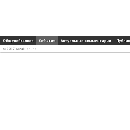
Общевойсковое
События
Актуальные комментарии
Публи
© 2017 kazaki.online