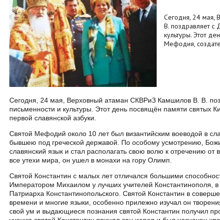
Сегодня, 24 мая,
В. поздравляет с 
культуры. Этот де
Мефодия, создате
Сегодня, 24 мая, Верховный атаман СКВРиЗ Камшилов В. В. по
письменности и культуры. Этот день посвящён памяти святых 
первой славянской азбуки.
Святой Мефодий около 10 лет был византийским воеводой в сл
бывшею под греческой державой. По особому усмотрению, Бо
славянский язык и стал располагать свою волю к отречению от в
все утехи мира, он ушел в монахи на гору Олимп.
Святой Константин с малых лет отличался большими способнос
Императором Михаилом у лучших учителей Константинополя, в 
Патриарха Константинопольского. Святой Константин в совершен
времени и многие языки, особенно прилежно изучал он творени
свой ум и выдающиеся познания святой Константин получил п
учения святой Константин принял сан иерея и был назначен х