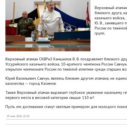
Верховный атаман
близкого друга, к
казачьего войска,
Ю. В., занявшего
России по тяжёло
групп.
Верховный атаман СКВРиЗ Камшилов В. В. поздравляет близкого друг
Уссурийского казачьего войска, 10-кратного чемпиона России Савчук
открытом чемпионате России по тяжёлой атлетике среди старших во
Юрий Васильевич Савчук, являясь близким другом атамана, не един
казачества — город Касимов.
Также Верховный атаман выражает глубокое уважение казачьему ге
первого места в весовой категории свыше 110 кг!
Пусть эти достижения станут светлым примером для молодого покол
25 мая 2026, 21:18