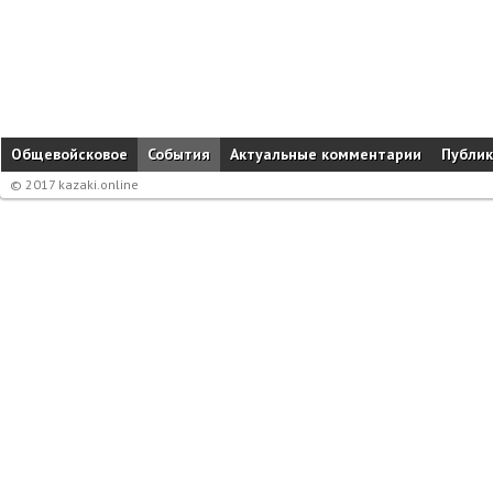
Общевойсковое
События
Актуальные комментарии
Публи
© 2017 kazaki.online