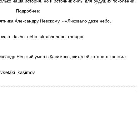
олько наша история, но и источник силы для будущих поколений.
Подробнее:
ятника Александру Невскому - «Ликовало даже небо,
/likovalo_dazhe_nebo_ukrashennoe_radugoi
лександр Невский умер в Касимове, жителей которого крестил
i_vsetaki_kasimov