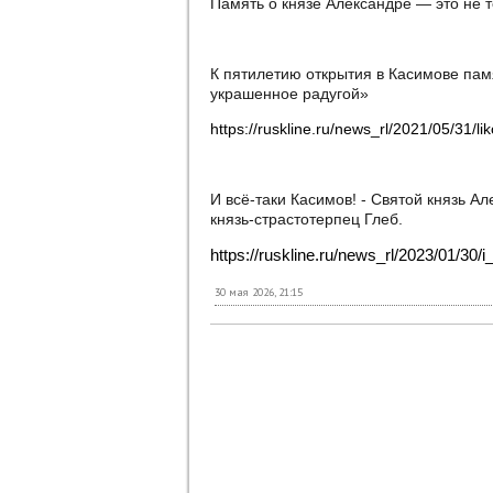
Память о князе Александре — это не т
К пятилетию открытия в Касимове пам
украшенное радугой»
https://ruskline.ru/news_rl/2021/05/31
И всё-таки Касимов! - Святой князь А
князь-страстотерпец Глеб.
https://ruskline.ru/news_rl/2023/01/30/
30 мая 2026, 21:15