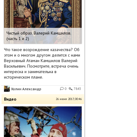
Чистый образ. Валерий Камшилов.
(часть 1 и 2)
Что такое возрождение казачества? Об
этом и о многом другом делится с нами
Верховный Атаман Камшилов Валерий
Васильевич. Посмотрите, встреча очень
интересна и занимательна в
историческом плане.
Холин Александр
0
7843
Видео
26 июня 2017, 00:46