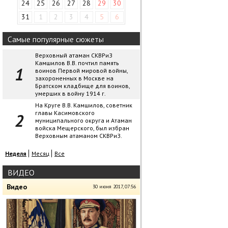
24
25
26
27
28
29
30
31
1
2
3
4
5
6
Самые популярные сюжеты
Верховный атаман СКВРиЗ
Камшилов В.В. почтил память
воинов Первой мировой войны,
захороненных в Москве на
Братском кладбище для воинов,
умерших в войну 1914 г.
На Круге В.В. Камшилов, советник
главы Касимовского
муниципального округа и Атаман
войска Мещерского, был избран
Верховным атаманом СКВРиЗ.
Неделя
Месяц
Все
ВИДЕО
Видео
30 июня 2017, 07:56