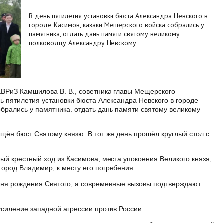
В день пятилетия установки бюста Александра Невского в
городе Касимов, казаки Мещерского войска собрались у
памятника, отдать дань памяти святому великому
полководцу Александру Невскому
ВРиЗ Камшилова В. В., советника главы Мещерского
нь пятилетия установки бюста Александра Невского в городе
обрались у памятника, отдать дань памяти святому великому
щён бюст Святому князю. В тот же день прошёл круглый стол с
й крестный ход из Касимова, места упокоения Великого князя,
город Владимир, к месту его погребения.
 дня рождения Святого, а современные вызовы подтверждают
силение западной агрессии против России.