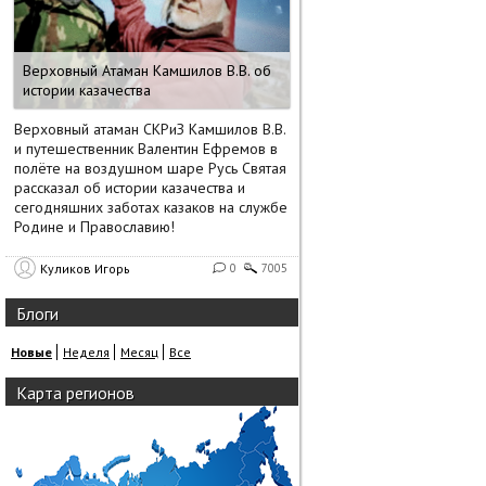
Верховный Атаман Камшилов В.В. об
истории казачества
Верховный атаман СКРиЗ Камшилов В.В.
и путешественник Валентин Ефремов в
полёте на воздушном шаре Русь Святая
рассказал об истории казачества и
сегодняшних заботах казаков на службе
Родине и Православию!
Куликов Игорь
0
7005
Блоги
Новые
Неделя
Месяц
Все
Карта регионов