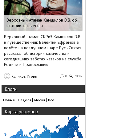
Верховный Атаман Камшилов В.В. об
истории казачества
Верховный атаман СКРиЗ Камшилов В.В.
и путешественник Валентин Ефремов в
полёте на воздушном шаре Русь Святая
рассказал об истории казачества и
сегодняшних заботах казаков на службе
Родине и Православию!
Куликов Игорь
0
7008
Блоги
Новые
Неделя
Месяц
Все
Карта регионов