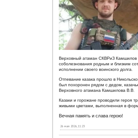
Верховный атаман СКВРиЗ Камшилов В
соболезнования родным и близким сот
исполнении своего воинского долга.
Отпевание казака прошло в Никольской
был похоронен рядом с дедом, казач
Верховного атамана Камшилова В.В.
Казаки и горожане проводили героя т
живыми цветами, выполненная в форм
Вечная память и слава герою!
26 мая 2026, 11:23