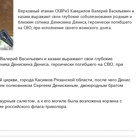
Верховный атаман СКВРиЗ Камшилов Валерий Васильевич и
казаки выражают свои глубокие соболезнования родным и
близким сотника Денискина Дениса, героически погибшего
на СВО, при исполнении своего воинского долга.
алерий Васильевич и казаки выражают свои глубокие
ника Денискина Дениса, героически погибшего на СВО, при
 церкви, города Касимов Рязанской области, после чего Денис
ьем полковником Сергеем Денискиным, двоюродным братом
раурным салютом, а к его могиле была возложена корзина с
е российского флага-триколора.