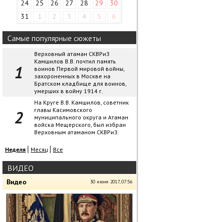
24
25
26
27
28
29
30
31
1
2
3
4
5
6
Самые популярные сюжеты
Верховный атаман СКВРиЗ
Камшилов В.В. почтил память
воинов Первой мировой войны,
захороненных в Москве на
Братском кладбище для воинов,
умерших в войну 1914 г.
На Круге В.В. Камшилов, советник
главы Касимовского
муниципального округа и Атаман
войска Мещерского, был избран
Верховным атаманом СКВРиЗ.
Неделя
Месяц
Все
ВИДЕО
Видео
30 июня 2017, 07:56