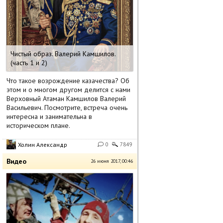
Чистый образ. Валерий Камшилов.
(часть 1 и 2)
Что такое возрождение казачества? Об
этом и о многом другом делится с нами
Верховный Атаман Камшилов Валерий
Васильевич. Посмотрите, встреча очень
интересна и занимательна в
историческом плане.
Холин Александр
0
7849
Видео
26 июня 2017, 00:46