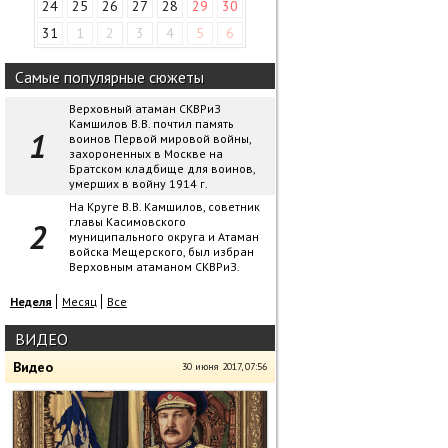
24
25
26
27
28
29
30
31
1
2
3
4
5
6
Самые популярные сюжеты
Верховный атаман СКВРиЗ
Камшилов В.В. почтил память
воинов Первой мировой войны,
захороненных в Москве на
Братском кладбище для воинов,
умерших в войну 1914 г.
На Круге В.В. Камшилов, советник
главы Касимовского
муниципального округа и Атаман
войска Мещерского, был избран
Верховным атаманом СКВРиЗ.
Неделя
Месяц
Все
ВИДЕО
Видео
30 июня 2017, 07:56