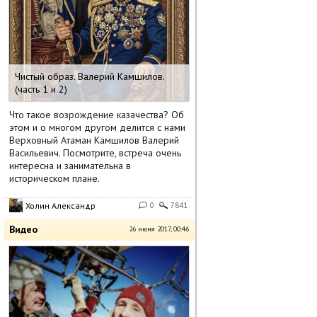
Чистый образ. Валерий Камшилов.
(часть 1 и 2)
Что такое возрождение казачества? Об
этом и о многом другом делится с нами
Верховный Атаман Камшилов Валерий
Васильевич. Посмотрите, встреча очень
интересна и занимательна в
историческом плане.
Холин Александр
0
7841
Видео
26 июня 2017, 00:46