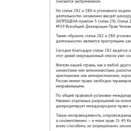
считаются экстремизмом.
Но статья 282 и 280-я уголовного кодек
деятельности» незаконно вводят цензуру
ЗАПРЕЩЕНА пунктом 5 статьи 29). Статья 
№19 Всеобщей Декларации Прав Челове
Таким образом, статья 282 и 280 уголов
деятельности» являются преступными зак
Сегодня благодаря статье 282 ведётся сп
этот дикий оккупационный список уже со
Жители нашей страны, как и любой друго
сионистские или антисионистские, расист
христианские или антихристианские, хорош
России имеют право свободно тиражиров
неправильными.
По общей правовой установке междунаро
Никаких отдельных разрешений на исполь
дискредитирует международное право и
Такую несправедливость, сопровождающ
а соответственно — и моих прав. Ст. 45 К
всеми способами, не запрещёнными законо