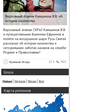
Верховный Атаман Камшилов В.В. об
истории казачества
Верховный атаман СКРиЗ Камшилов В.В.
и путешественник Валентин Ефремов в
полёте на воздушном шаре Русь Святая
рассказал об истории казачества и
сегодняшних заботах казаков на службе
Родине и Православию!
Куликов Игорь
0
7005
Блоги
Новые
Неделя
Месяц
Все
Карта регионов