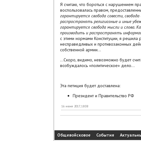
Я считаю, что бороться с нарушением пр
воспользовалась правом, предоставленны
гарантируется свобода совести, свобода 
распространять религиозные и иные убе
гарантируется свобода мысли и слова. Ка
производить и распространять информац
с этими нормами Конституции, я решила
несправедливых и противозаконных дейс
собственной армии...
...Скоро, видимо, невозможно будет счи
возбуждалось «политическое» дело...
Эта петиция будет доставлена:
Президент и Правительство РФ
16 июня 2017, 18:08
Общевойсковое
События
Актуальн