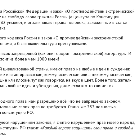
са Российской Федерации и закон «О противодействии экстремистской
 на свободу слова граждан России (а цензура по Конституции
282 умаляет, и ограничивают права человека, заложенные в статье
ка.
ного кодекса России и закон «О противодействии экстремистской
онами, и были включены туда преступниками.
исок запрещённой (как они говорят - экстремистской) литературы. И
стоит из более чем 1000 имен!
й цивилизованной страны, имеют право на любые идеи и суждения:
ские или антирасистские, коммунистические или антикоммунистические,
ие или плохие, тут как говорится, на вкус и цвет. Более того, жители
ать любые идеи и убеждения, даже если кто-то считает их
дного права, нам разрешено всё, что не запрещено законом.
зование своих прав не требуется. Статья же 282 полностью
 конституцию РФ.
уюся нарушением законов, я считаю нарушением прав моего народа,
онституции РФ гласит:
«Каждый вправе защищать свои права и свободы
м».