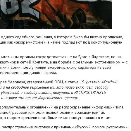
и одного судебного решения, в котором было бы внятно прописано,
ии как «экстремистские», а какие подпадают под конституционную
нительным органам сосредоточиться не на Гугле с Яндексом, не на
 картинок в сети В Контакте, а на борьбе с реальным экстремизмом — с
ки и сотни преступлений экстремистского характера на всей
переориентации давно назрела.
рав Человека, утверждённой ООН, в статье 19 указано:
«Каждый
й и на свободное выражение их; это право включает свободу
 убеждений и свободу искать, получать и РАСПРОСТРАНЯТЬ
 независимо от государственных границ».
их дополнительных ограничений на распространение информации типа
ьной, расовой или религиозной розни и вражды» или так
о, в скором времени подобные тезисы могут появиться и там.
2 распространение листовок с призывами «Русский, помоги русскому» -