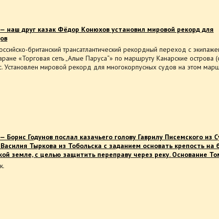
 — наш друг казак Фёдор Конюхов установил мировой рекорд для
ов
оссийско-британский трансатлантический рекордный переход с экипаже
ране «Торговая сеть „Алые Паруса“» по маршруту Канарские острова (о
ос. Установлен мировой рекорд для многокорпусных судов на этом мар
— Борис Годунов послал казачьего голову Гаврилу Писемского из С
 Василия Тыркова из Тобольска с заданием основать крепость на 
кой земле, с целью защитить переправу через реку. Основание То
к.