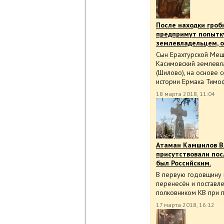
После находки гроб
предпримут попытку
землевладельцем, о
Сын Ерахтурской Меще
Касимовский землевл
(Шилово), на основе 
истории Ермака Тим
18 марта 2018, 11:04
Атаман Камшилов В.
присутствовали пос
был Российским.
В первую годовщину 
перенесён и поставл
полковником КВ при 
17 марта 2018, 16:12