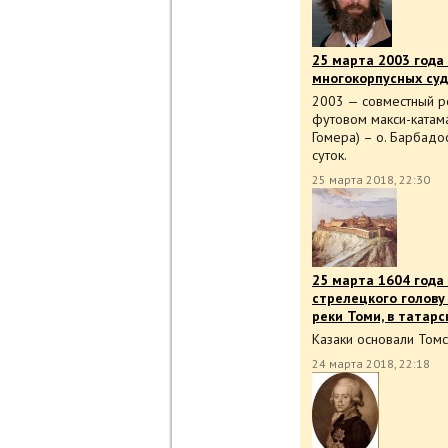
25 марта 2003 года
многокорпусных суд
2003 — совместный р
футовом макси-катама
Гомера) – о. Барбад
суток.
25 марта 2018, 22:30
25 марта 1604 года 
стрелецкого голову
реки Томи, в татарс
Казаки основали Томс
24 марта 2018, 22:18