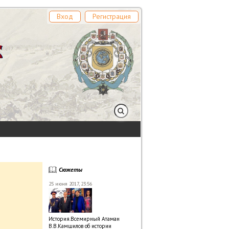
Вход
Регистрация
Сюжеты
25 июня 2017, 23:56
История.Всемирный Атаман
В.В.Камшилов об истории