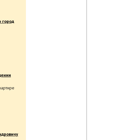
о город
дении
вартире
ндровичу