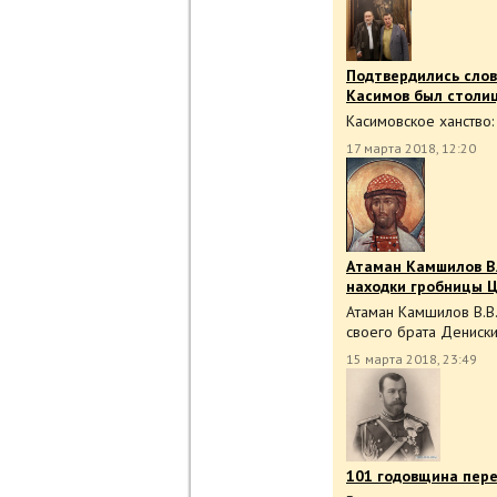
Подтвердились слов
Касимов был столиц
Касимовское ханство:
17 марта 2018, 12:20
Атаман Камшилов В.
находки гробницы 
Атаман Камшилов В.В.
своего брата Дениски
15 марта 2018, 23:49
101 годовщина пере