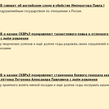
В. говорит об английском следе в убийстве Императора Павла I
недружелюбным государством по отношению к России
В. и казаки СКВРиЗ поздравляют талантливого певца и отличного
 с днём рождения
 творческих успехов и ещё долгие годы радовать своих слушателей и
песнями
В. и казаки СКВРиЗ поздравляют станичника боевого генерала ка
 лётчика Петренко Александра Павловича с днём рождения
приятного взлёта мягкой посадки и ещё долгие годы послужить казаче