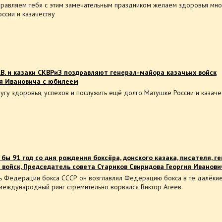
равляем тебя с этим замечательным праздником желаем здоровья мно
ссии и казачеству
В. и казаки СКВРиЗ поздравляют генерал-майора казачьих войск
я Ивановича с юбилеем
у здоровья, успехов и послужить ещё долго Матушке России и казачес
бы 91 год со дня рождения боксёра, донского казака, писателя, г
 войск, Председатель совета Стариков Свиридова Георгия Иванови
 Федерации бокса СССР он возглавлял Федерацию бокса в те далёкие
 международный ринг стремительно ворвался Виктор Агеев.