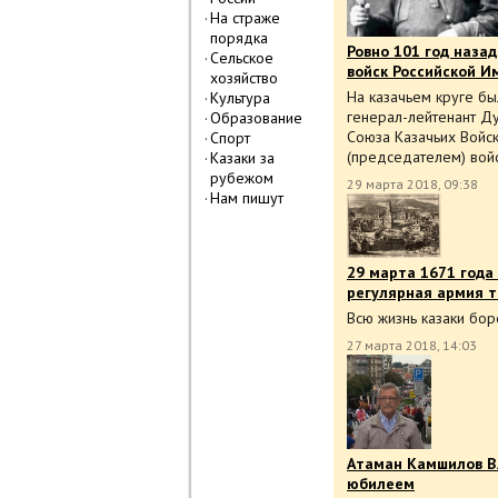
На страже
порядка
Ровно 101 год наза
Сельское
войск Российской И
хозяйство
На казачьем круге б
Культура
генерал-лейтенант Ду
Образование
Союза Казачьих Войск
Спорт
(председателем) войс
Казаки за
рубежом
29 марта 2018, 09:38
Нам пишут
29 марта 1671 года
регулярная армия т
Всю жизнь казаки бор
27 марта 2018, 14:03
Атаман Камшилов В.
юбилеем