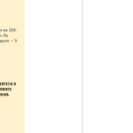
м на 100-
. Ла
шруте — 9
ургута и
берегу
мска.