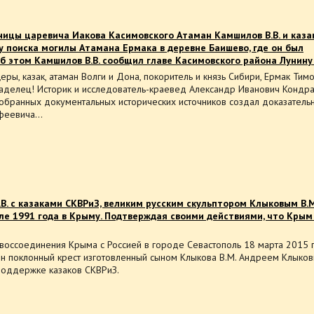
ницы царевича Иакова Касимовского Атаман Камшилов В.В. и каза
 поиска могилы Атамана Ермака в деревне Баишево, где он был
б этом Камшилов В.В. сообщил главе Касимовского района Лунину 
ры, казак, атаман Волги и Дона, покоритель и князь Сибири, Ермак Тим
аделец! Историк и исследователь-краевед Александр Иванович Кондр
собранных документальных исторических источников создал доказатель
офеевича…
В. с казаками СКВРиЗ, великим русским скульптором Клыковым В.М
ле 1991 года в Крыму. Подтверждая своими действиями, что Крым
воссоединения Крыма с Россией в городе Севастополь 18 марта 2015 
ен поклонный крест изготовленный сыном Клыкова В.М. Андреем Клыко
поддержке казаков СКВРиЗ.