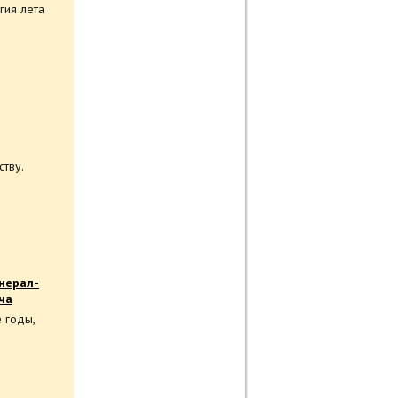
гия лета
тву.
енерал-
ча
 годы,