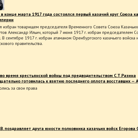
д в конце марта 1917 года состоялся первый казачий круг Союза к
мперии
ыл избран товарищем председателя Временного Совета Союза Казачьих
тов Александр Ильич, который 7 июня 1917 г. избран председателем С
. В сентябре 1917 г. избран атаманом Оренбургского казачьего войска 
кового правительства.
 во время крестьянской войны под предводительством С.Т.Разина
щательно готовилась к взятию последнего оплота восставших — 
олись за свои права
В. поздравляет друга юности полковника казачьих войск Егорова 