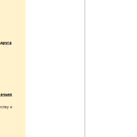
 друга
зачьих
ству и