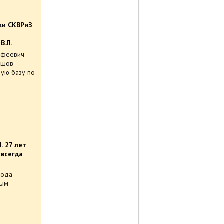
ки СКВРиЗ
В.Л.
офеевич -
ашов
ную базу по
. 27 лет
 всегда
года
вым