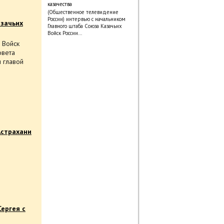
казачества
(Общественное телевидение
России) интервью с начальником
азачьих
Главного штаба Союза Казачьих
Войск России…
 Войск
овета
и главой
Астрахани
Сергея с