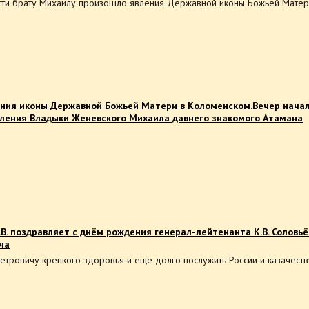
сти брату Михаилу произошло явления Державной иконы Божьей Матер
ния иконы Державной Божьей Матери в Коломенском.Вечер начал
вления Владыки Женевского Михаила давнего знакомого Атамана
В. поздравляет с днём рождения генерал-лейтенанта К.В. Соловьё
ча
тровичу крепкого здоровья и ещё долго послужить России и казачеств