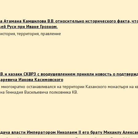
а Атамана Камшилова В.В. относительно исторического факта, чт
ей Руси при Иване Грозном.
 история, территория, правление
В. и казаки СКВРЗ с воодушевлением приняли новость о подтверж
Царевича Иакова Касимовского
 многократно останавливался на территории Казанского монастыря на к
на Геннадия Васильевича полковника КВ.
дача власти Императором Николаем II его брату Михаилу Алекса