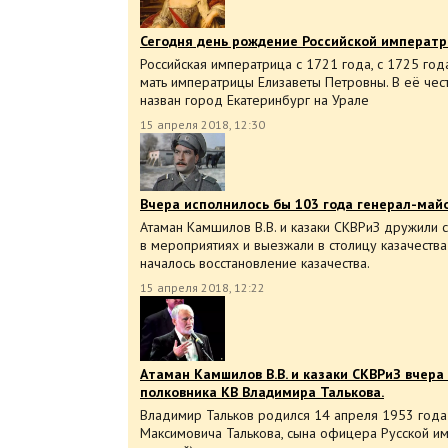
Сегодня день рождение Российской императр
Российская императрица с 1721 года, с 1725 год
мать императрицы Елизаветы Петровны. В её чес
назван город Екатеринбург на Урале
15 апреля 2018, 12:30
Вчера исполнилось бы 103 года генерал-май
Атаман Камшилов В.В. и казаки СКВРиЗ дружили 
в мероприятиях и выезжали в столицу казачества
началось восстановление казачества.
15 апреля 2018, 12:22
Атаман Камшилов В.В. и казаки СКВРиЗ вчера
полковника КВ Владимира Талькова.
Владимир Тальков родился 14 апреля 1953 года
Максимовича Талькова, сына офицера Русской им