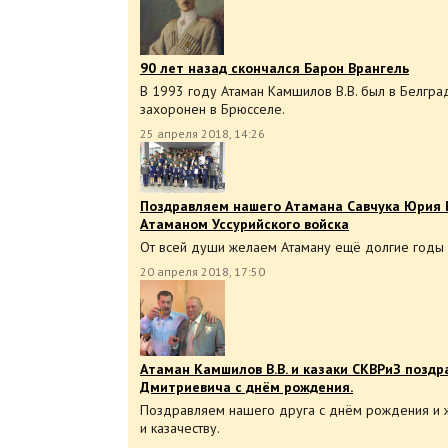
90 лет назад скончался Барон Врангель
В 1993 году Атаман Камшилов В.В. был в Белгра
захоронен в Брюсселе.
25 апреля 2018, 14:26
Поздравляем нашего Атамана Савчука Юрия 
Атаманом Уссурийского войска
От всей души желаем Атаману ещё долгие годы 
20 апреля 2018, 17:50
Атаман Камшилов В.В. и казаки СКВРиЗ позд
Дмитриевича с днём рождения.
Поздравляем нашего друга с днём рождения и ж
и казачеству.