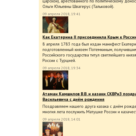
царской), арестованного по политическому доно
Ольги Юльевны Швагерус (Тальковой).
09 апреля 2018, 19:41
Как Екатерина II присоединила Крым к Росси
8 апреля 1783 года был издан манифест Екатери
подготовленный князем Потемкиным, получившим
Российского государства титул светлейшего княз
России с Турцией.
09 апреля 2018, 19:34
Атаман Камшилов В.В. и казаки СКВРиЗ позд
Васильевича с днём рождения
Поздравляем нашего друга казака с днём рожде
многия лета послужить Матушке России и казачес
09 апреля 2018, 14:01