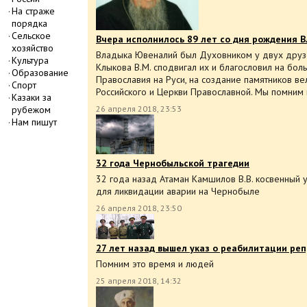
На страже
порядка
Сельское
Вчера исполнилось 89 лет со дня рождения 
хозяйство
Владыка Ювеналий был Духовником у двух друзей
Культура
Клыкова В.М. сподвигал их и благословил на бол
Образование
Православия на Руси, на создание памятников ве
Спорт
Российского и Церкви Православной. Мы помним 
Казаки за
рубежом
26 апреля 2018, 23:53
Нам пишут
32 года Чернобыльской трагедии
32 года назад Атаман Камшилов В.В. косвенный у
для ликвидации аварии на Чернобыле
26 апреля 2018, 23:50
27 лет назад вышел указ о реабилитации ре
Помним это время и людей
25 апреля 2018, 14:32