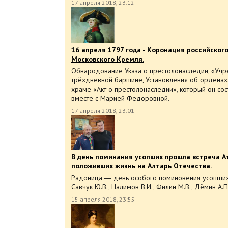
17 апреля 2018, 23:12
16 апреля 1797 года - Коронация российског
Московского Кремля.
Обнародование Указа о престолонаследии, «Учр
трёхдневной барщине, Установления об орденах.
храме «Акт о престолонаследии», который он сост
вместе с Марией Федоровной.
17 апреля 2018, 23:01
В день поминания усопших прошла встреча А
положивших жизнь на Алтарь Отечества.
Радоница ― день особого поминовения усопших. 
Савчук Ю.В., Налимов В.И., Филин М.В., Дёмин А.П.
15 апреля 2018, 23:55