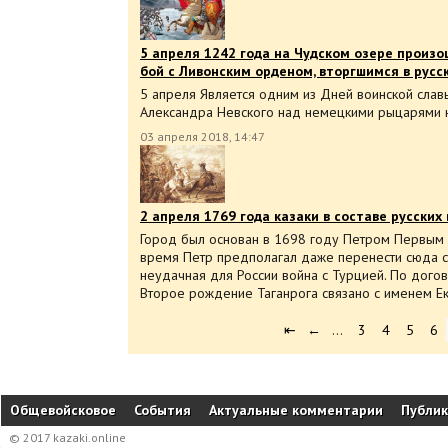
5 апреля 1242 года на Чудском озере произ
бой с Ливонским орденом, вторгшимся в русс
5 апреля Является одним из Дней воинской слав
Александра Невского над немецкими рыцарями 
03 апреля 2018, 14:47
2 апреля 1769 года казаки в составе русских 
Город был основан в 1698 году Петром Первым 
время Петр предполагал даже перенести сюда с
неудачная для России война с Турцией. По догов
Второе рождение Таганрога связано с именем Е
⇤
←
…
3
4
5
6
Общевойсковое
События
Актуальные комментарии
Публи
© 2017 kazaki.online