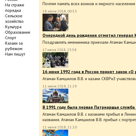
Почтим память всех воинов и мирного населения
На страже
порядка
18 июня 2018, 00:53
Сельское
хозяйство
Культура
Образование
Очередной день рождения отметил генерал К
Спорт
Поздравлять именинника приехали Атаман Камшил
Казаки за
рубежом
17 июня 2018, 23:58
Нам пишут
16 июня 1992 года в России принят закон «О
Атаман Камшилов В.В. и казаки СКВРиЗ учавствов
11 июня 2018, 21:29
В 1991 году была первая Патриаршья служба
Атаман Камшилов В.В. с казаками прибыл в Лени
названия. Атаман Камшилов В.В. прибыл с портре
11 июня 2018, 21:20