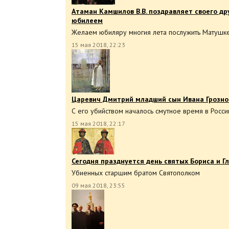
Атаман Камшилов В.В. поздравляет своего дру
юбилеем
Желаем юбиляру многия лета послужить Матушке
15 мая 2018, 22:23
Царевич Дмитрий младший сын Ивана Грозног
С его убийством началось смутное время в Росси
15 мая 2018, 22:17
Сегодня празднуется день святых Бориса и Г
Убиенных старшим братом Святополком
09 мая 2018, 23:55