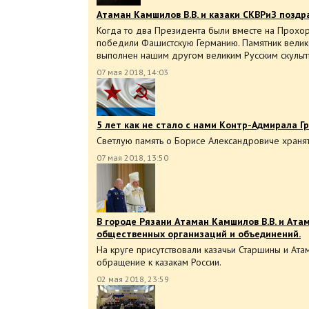
Атаман Камшилов В.В. и казаки СКВРиЗ поздр
Когда то два Президента были вместе на Прохор
победили Фашистскую Германию. Памятник вели
выполнен нашим другом великим Русским скульп
07 мая 2018, 14:03
5 лет как не стало с нами Контр-Адмирала Г
Светлую память о Борисе Александровиче хранят
07 мая 2018, 13:50
В городе Рязани Атаман Камшилов В.В. и Атам
общественных организаций и объединений.
На круге присутствовали казачьи Старшины и Ата
обращение к казакам России.
02 мая 2018, 23:59