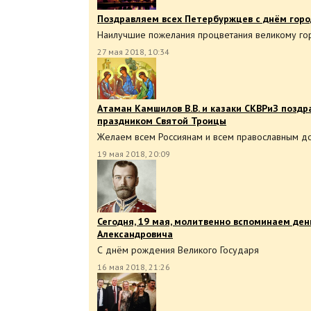
Поздравляем всех Петербуржцев с днём горо
Наилучшие пожелания процветания великому го
27 мая 2018, 10:34
Атаман Камшилов В.В. и казаки СКВРиЗ позд
праздником Святой Троицы
Желаем всем Россиянам и всем православным д
19 мая 2018, 20:09
Сегодня, 19 мая, молитвенно вспоминаем ден
Александровича
С днём рождения Великого Государя
16 мая 2018, 21:26