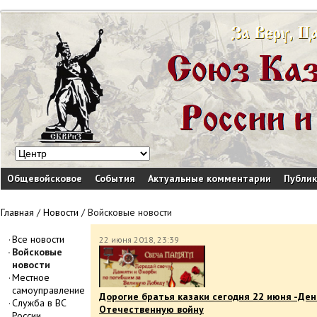
Общевойсковое
События
Актуальные комментарии
Публи
Главная
/
Новости
/
Войсковые новости
Все новости
22 июня 2018, 23:39
Войсковые
новости
Местное
самоуправление
Дорогие братья казаки сегодня 22 июня -Ден
Служба в ВС
Отечественную войну
России