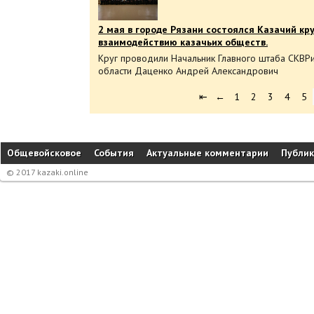
2 мая в городе Рязани состоялся Казачий к
взаимодействию казачьих обществ.
Круг проводили Начальник Главного штаба СКВРи
области Даценко Андрей Александрович
⇤
←
1
2
3
4
5
Общевойсковое
События
Актуальные комментарии
Публи
© 2017 kazaki.online