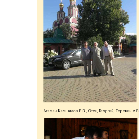
Атаман Камшилов В.В., Отец Георгий, Теренин А.В