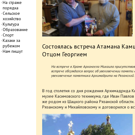
На страже
порядка
Сельское
хозяйство
Культура
Образование
Спорт
Казаки за
Состоялась встреча Атамана Камш
рубежом
Нам пишут
Отцом Георгием
На встрече в Храме Архангела Михаила присутствов
встрече обсуждался вопрос об увековечении памяти 
увековечение памятника Архимадрита на Рязанской 
В год столетия со дня рождения Архимадрида Ки
музее Касимовского техникума, где Иван Павлов 
же родом из Шацкого района Рязанской области.
Рязанскому и Михайловскому и договорился о вс