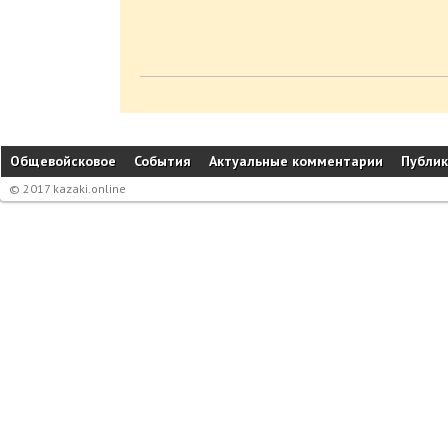
Общевойсковое
События
Актуальные комментарии
Публи
© 2017 kazaki.online