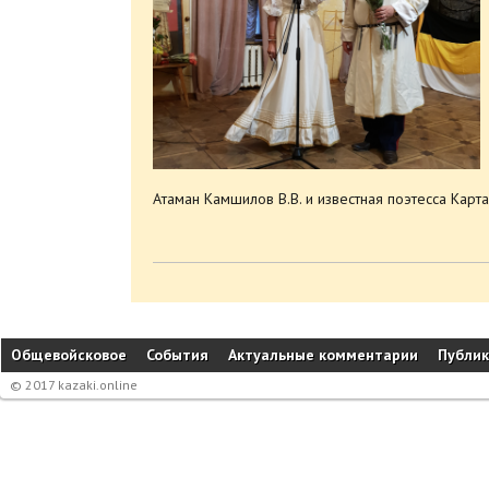
Атаман Камшилов В.В. и известная поэтесса Кар
Общевойсковое
События
Актуальные комментарии
Публи
© 2017 kazaki.online