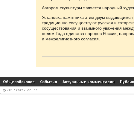
Автором скульптуры является народный худож
Установка памятника этим двум выдающимся и
традиционно сосуществуют русская и татарск
сосуществования и взаимного уважения между
целям Года единства народов России, напра
и межрелигиозного согласия.
Общевойсковое
События
Актуальные комментарии
Публи
© 2017 kazaki.online