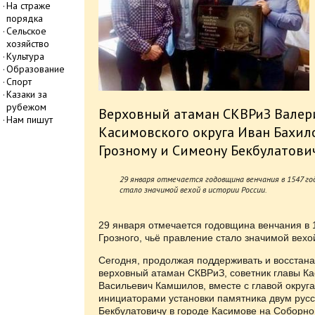
На страже
порядка
Сельское
хозяйство
Культура
Образование
Спорт
Казаки за
рубежом
Верховный атаман СКВРиЗ Валер
Нам пишут
Касимовского округа Иван Бахил
Грозному и Симеону Бекбулатови
29 января отмечается годовщина венчания в 1547 году
стало значимой вехой в истории России.
29 января отмечается годовщина венчания в 1
Грозного, чьё правление стало значимой вехо
Сегодня, продолжая поддерживать и восстана
верховный атаман СКВРиЗ, советник главы Ка
Васильевич Камшилов, вместе с главой окру
инициаторами установки памятника двум рус
Бекбулатовичу в городе Касимове на Соборн