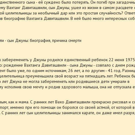
единственного сына - ей суждено было потерять. Он погиб при загадочн
ему Вахтанг Давиташвили, сын Джуны, ушел из жизни в самом расцвете 
той целительницы за необычный дар или это простая случайность? Ответи
ив биографию Вахтанга Давиташвили. В ней было много интересных соб
к забеременеть у Джуны родился единственный ребенок 22 июня 1975 
о: рождение Вахтанга Давиташвили - сына Джуны - совпало с днем ро
ент было уже, по одним источникам, 26 лет, а по другим - 41 год. Разни
 целительница преуменьшила свой возраст на пятнадцать лет. Ребенок б
 лет Джуна не могла забеременеть или родившиеся дети умирали в
у исполнив свою мечту и родив здорового малыша, она не отпускала е
вым, как и мама. С ранних лет Вахо Давиташвили прекрасно рисовал и с
 спорт, именно при его помощи он боролся со своей астмой, от которой 
б. С ранних лет сын целительницы занимался карате, он даже имел разря