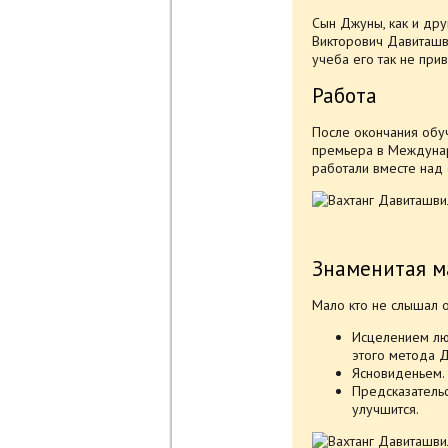
Сын Джуны, как и дру
Викторович Давиташви
учеба его так не прив
Работа
После окончания обуч
премьера в Междунар
работали вместе над
Знаменитая м
Мало кто не слышал о
Исцелением люд
этого метода Д
Ясновиденьем.
Предсказательс
улучшится.