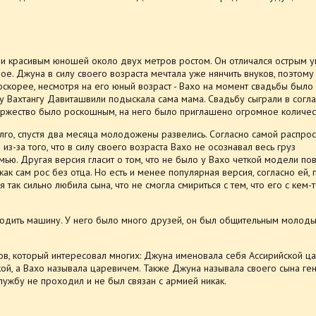
 и красивым юношей около двух метров ростом. Он отличался острым 
ое. Джуна в силу своего возраста мечтала уже нянчить внуков, поэтом
оскорее, несмотря на его юный возраст - Вахо на момент свадьбы было
у Вахтангу Давиташвили подыскала сама мама. Свадьбу сыграли в согла
оржество было роскошным, на него было приглашено огромное количес
лго, спустя два месяца молодожены развелись. Согласно самой распро
 из-за того, что в силу своего возраста Вахо не осознавал весь груз
емью. Другая версия гласит о том, что не было у Вахо четкой модели п
как сам рос без отца. Но есть и менее популярная версия, согласно ей,
 так сильно любила сына, что не смогла смириться с тем, что его с кем-
водить машину. У него было много друзей, он был общительным молод
в, который интересовал многих: Джуна именовала себя Ассирийской ц
кой, а Вахо называла царевичем. Также Джуна называла своего сына ге
лужбу не проходил и не был связан с армией никак.