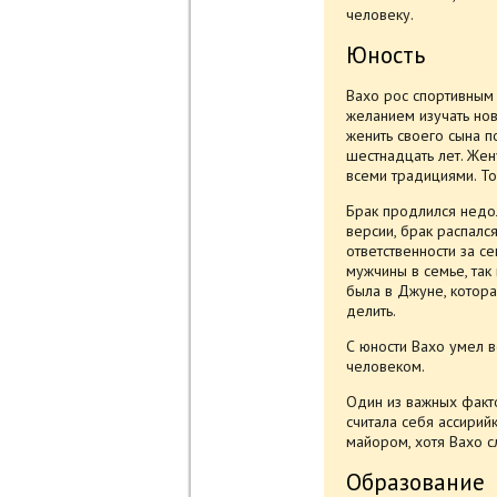
человеку.
Юность
Вахо рос спортивным
желанием изучать нов
женить своего сына п
шестнадцать лет. Жен
всеми традициями. Т
Брак продлился недо
версии, брак распался
ответственности за с
мужчины в семье, так 
была в Джуне, которая
делить.
С юности Вахо умел 
человеком.
Один из важных факто
считала себя ассирий
майором, хотя Вахо с
Образование