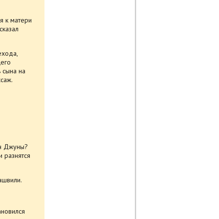
я к матери
сказал
ехода,
щего
 сына на
саж.
ын Джуны?
и разнятся
ашвили.
ановился