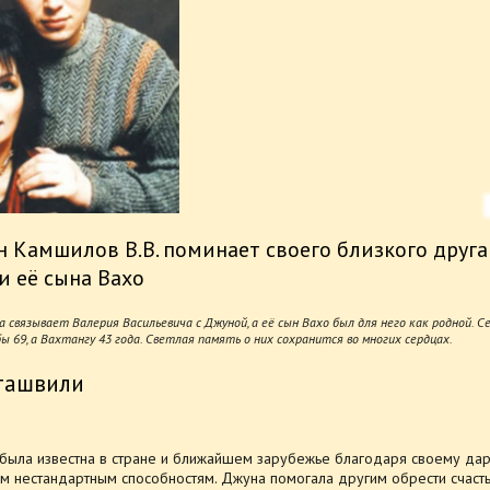
н Камшилов В.В. поминает своего близкого друг
 её сына Вахо
связывает Валерия Васильевича с Джуной, а её сын Вахо был для него как родной. С
ы 69, а Вахтангу 43 года. Светлая память о них сохранится во многих сердцах.
иташвили
была известна в стране и ближайшем зарубежье благодаря своему дар
м нестандартным способностям. Джуна помогала другим обрести счасть