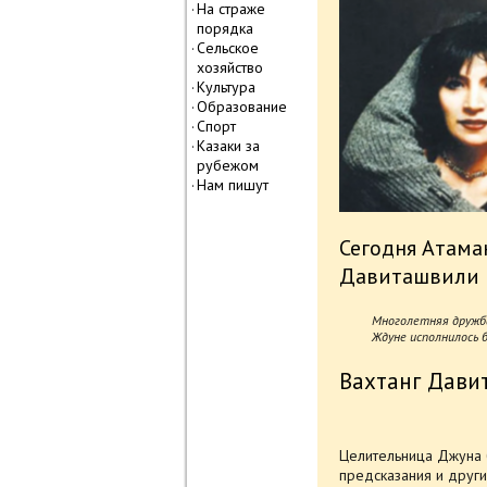
На страже
порядка
Сельское
хозяйство
Культура
Образование
Спорт
Казаки за
рубежом
Нам пишут
Сегодня Атама
Давиташвили и
Многолетняя дружба 
Ждуне исполнилось б
Вахтанг Дав
Целительница Джуна 
предсказания и други