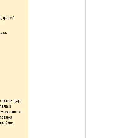
даря ей
нием
етстве дар
пала в
обморочного
еловека
нь. Они