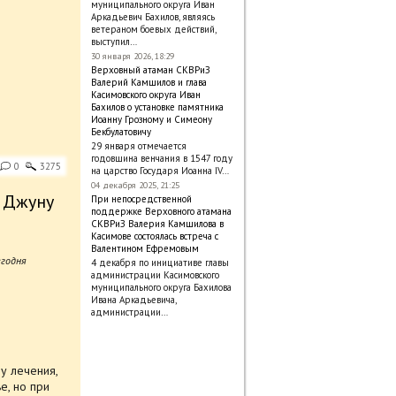
муниципального округа Иван
Аркадьевич Бахилов, являясь
ветераном боевых действий,
выступил…
30 января 2026, 18:29
Верховный атаман СКВРиЗ
Валерий Камшилов и глава
Касимовского округа Иван
Бахилов о установке памятника
Иоанну Грозному и Симеону
Бекбулатовичу
29 января отмечается
годовщина венчания в 1547 году
0
3275
на царство Государя Иоанна IV…
04 декабря 2025, 21:25
а Джуну
При непосредственной
поддержке Верховного атамана
СКВРиЗ Валерия Камшилова в
Касимове состоялась встреча с
Валентином Ефремовым
егодня
4 декабря по инициативе главы
администрации Касимовского
муниципального округа Бахилова
Ивана Аркадьевича,
администрации…
у лечения,
е, но при