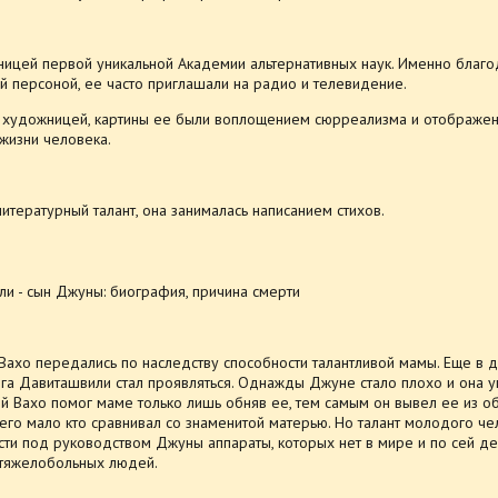
ницей первой уникальной Академии альтернативных наук. Именно благо
 персоной, ее часто приглашали на радио и телевидение.
а художницей, картины ее были воплощением сюрреализма и отображе
жизни человека.
тературный талант, она занималась написанием стихов.
Вахо передались по наследству способности талантливой мамы. Еще в д
нга Давиташвили стал проявляться. Однажды Джуне стало плохо и она у
ий Вахо помог маме только лишь обняв ее, тем самым он вывел ее из 
 его мало кто сравнивал со знаменитой матерью. Но талант молодого ч
ти под руководством Джуны аппараты, которых нет в мире и по сей де
 тяжелобольных людей.