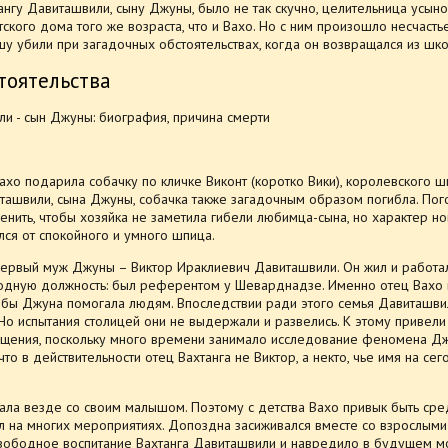
ангу Давиташвили, сыну Джуны, было не так скучно, целительница усын
ского дома того же возраста, что и Вахо. Но с ним произошло несчастье
 убили при загадочных обстоятельствах, когда он возвращался из шко
тоятельства
хо подарила собачку по кличке Виконт (коротко Вики), королевского ш
ташвили, сына Джуны, собачка также загадочным образом погибла. Пог
менить, чтобы хозяйка не заметила гибели любимца-сына, но характер н
лся от спокойного и умного шпица.
первый муж Джуны – Виктор Ираклиевич Давиташвили. Он жил и работа
годную должность: был референтом у Шеварднадзе. Именно отец Вахо 
тобы Джуна помогала людям. Впоследствии ради этого семья Давиташви
Но испытания столицей они не выдержали и развелись. К этому привели
общения, поскольку много времени занимало исследование феномена Дж
что в действительности отец Вахтанга не Виктор, а некто, чье имя на се
ала везде со своим малышом. Поэтому с детства Вахо привык быть сре
 на многих мероприятиях. Допоздна засиживался вместе со взрослыми 
 свободное воспитание Вахтанга Давиташвили и навредило в будущем 