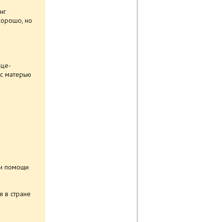
нг
хорошо, но
ице-
 с матерью
ри помощи
я в стране