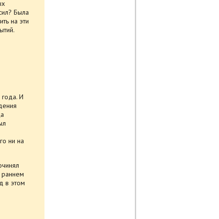
ых
сил? Была
ть на эти
ытий.
года. И
ждения
ца
ыл
го ни на
очинял
в раннем
д в этом