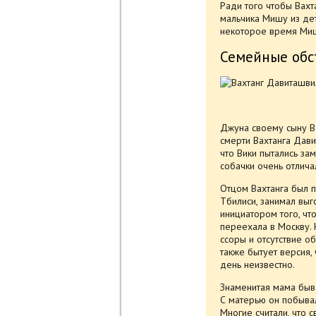
Ради того чтобы Вахт
мальчика Мишу из дет
некоторое время Мишу
Семейные обс
Джуна своему сыну Ва
смерти Вахтанга Дави
что Вики пытались за
собачки очень отлича
Отцом Вахтанга был 
Тбилиси, занимал вы
инициатором того, ч
переехала в Москву. 
ссоры и отсутствие 
также бытует версия, 
день неизвестно.
Знаменитая мама быв
С матерью он побывал
Многие считали, что