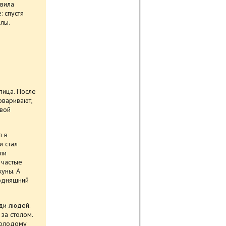
овила
: спустя
лы.
пица. После
оваривают,
овой
л в
и стал
ли
 частые
уны. А
годняшний
ди людей.
за столом.
молодому