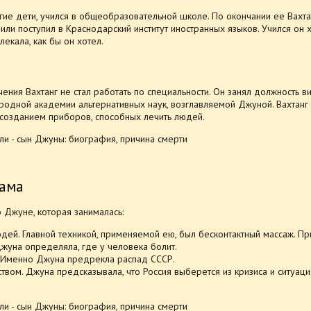
гие дети, учился в общеобразовательной школе. По окончании ее Вахта
ли поступил в Краснодарский институт иностранных языков. Учился он 
лекала, как бы он хотел.
ения Вахтанг не стал работать по специальности. Он занял должность в
одной академии альтернативных наук, возглавляемой Джуной. Вахтанг
 созданием приборов, способных лечить людей.
ама
 Джуне, которая занималась:
ей. Главной техникой, применяемой ею, был бесконтактный массаж. П
жуна определяла, где у человека болит.
 Именно Джуна предрекла распад СССР.
твом. Джуна предсказывала, что Россия выберется из кризиса и ситуаци