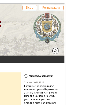
Вход
Регистрация
Последние новости
01 июля 2026, 15:19
Казаки Мещерского войска,
выполняя приказ Верховного
атамана СКВРиЗ Камшилова
Валерия Васильевича, стали
участниками торжества
Сегодня глава Касимовского