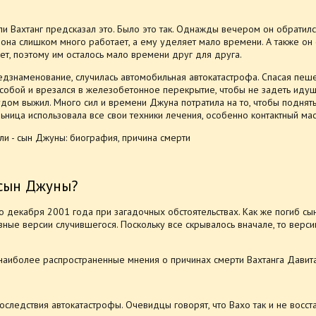
ли Вахтанг предсказал это. Было это так. Однажды вечером он обратилс
о она слишком много работает, а ему уделяет мало времени. А также он 
ет, поэтому им осталось мало времени друг для друга.
редзнаменование, случилась автомобильная автокатастрофа. Спасая пеш
 собой и врезался в железобетонное перекрытие, чтобы не задеть иду
удом выжил. Много сил и времени Джуна потратила на то, чтобы поднять
льница использовала все свои техники лечения, особенно контактный мас
 сын Джуны?
го декабря 2001 года при загадочных обстоятельствах. Как же погиб с
ные версии случившегося. Поскольку все скрывалось вначале, то верси
наиболее распространенные мнения о причинах смерти Вахтанга Давит
последствия автокатастрофы. Очевидцы говорят, что Вахо так и не восст