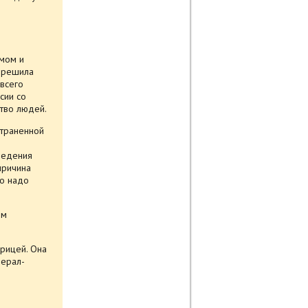
умом и
у решила
 всего
сии со
тво людей.
страненной
оведения
 причина
то надо
ым
арицей. Она
нерал-