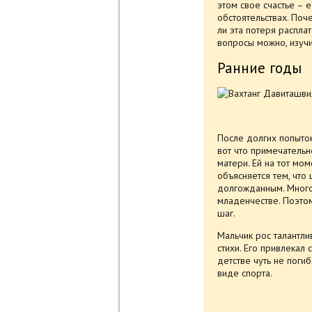
этом свое счастье – 
обстоятельствах. Поч
ли эта потеря распла
вопросы можно, изуч
Ранние годы
После долгих попыто
вот что примечательн
матери. Ей на тот мом
объясняется тем, что
долгожданным. Много
младенчестве. Поэтом
шаг.
Мальчик рос талантли
стихи. Его привлекал
детстве чуть не поги
виде спорта.