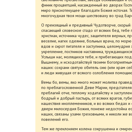
финик процветший, насажденный во дворах Госпо
миро приснотекущее благодати Божия источая. Т
многочудная твоя мощи шествоваху во град Барск
О преизящный и предивный Чудотворче, скорый 
спасающий словесное стадо от всяких бед, тебе
христиан, источника чудес, защитителя верных, 
веселие, нагих одеяние, больных врача, по морю
вдов и сирот питателя и заступника, целомудрия 
укрепление, постников наставника, труждающихся
Услыши нас, молящихся тебе, и прибегающих под к
Вышнему, и исходотайствуй твоими богоприятным
наших: сохрани святую обитель сию (или храм сей)
и люди живущая от всякого озлобления помощию
Вемы бо, вемы, яко много может молитва правед
по преблагословенной Деве Марии, предстателя 
преблагий отче, теплому ходатайству и заступле
бодрый и добрый пастырь, от всяких врагов, губите
нашествия иноплеменников, и во всяких бедах и 
двери милосердия Божия, понеже недостойна ес
наших, связаны узами греховными, и николи же 
повелений его.
Тем же преклоняем колена сокрушенна и смирен