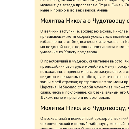
мучения: да всегда прославляю Отца и Сына и Св
ныне и присно и во веки веков. Аминь.
Молитва Николаю Чудотворцу о
О великий заступниче, архиерею Божий, Никола
призывающим же тя скорый услышатель являйяся
избавляеши, и от бед всяческих изъимаеши, от 
мя недостойнаго, с верою тя призывающа и моле
умоление ко Христу предлагаю.
О пресловущий в чудесех, святителем высото! я
преподобнии свои руце молебне к Нему простри
подаждь ми, и приими мя в свое заступление, и о
видимых и невидимых свобождая, и тех всех нав
жизни моей отражая; прегрешением же моим про
Царствия Небеснаго сподоби улучити за множест
слава, честь и поклонение, со безначальным его
Духом, ныне и присно и во веки веков.
Молитва Николаю Чудотворцу, ч
О всехвальный и всечестивый архиерею, великий 
человече Божий и верный рабе, мужу желаний, с
светильниче пресветлый, звезда осиявающая и о