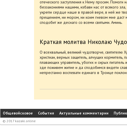
отеческого заступления к Нему просим. Помоги н
беззакониями нашими, избави нас от всякого зла,
укрепи сердце наше в правой вере, в ней же тво
прещением, ни мором, ни коим гневом мне даст ми
сподобит же деснаго со всеми святыми. Аминь.
Краткая молитва Николаю Чудо
О всехвальный, великий чудотворче, святителю Х
христиан, верных защитель, алчущих кормитель, 
плавающих управитель, убогих и сирых питатель 
зде поживем житие и да сподобимся видети слав
непрестанно воспевати единаго в Троице поклоня
Общевойсковое
События
Актуальные комментарии
Публи
© 2017 kazaki.online