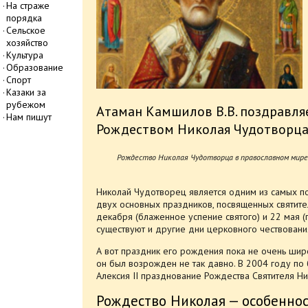
На страже
порядка
Сельское
хозяйство
Культура
Образование
Спорт
Казаки за
рубежом
Атаман Камшилов В.В. поздравля
Нам пишут
Рождеством Николая Чудотворц
Рождество Николая Чудотворца в православном мире
Николай Чудотворец является одним из самых поч
двух основных праздников, посвященных святите
декабря (блаженное успение святого) и 22 мая 
существуют и другие дни церковного чествовани
А вот праздник его рождения пока не очень широ
он был возрожден не так давно. В 2004 году по
Алексия II празднование Рождества Святителя Н
Рождество Николая — особенно