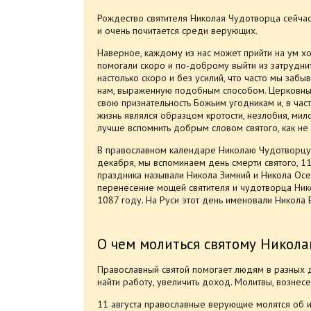
Рождество святителя Николая Чудотворца сейчас
и очень почитается среди верующих.
Наверное, каждому из нас может прийти на ум хо
помогали скоро и по-доброму выйти из затрудн
настолько скоро и без усилий, что часто мы забы
нам, выраженную подобным способом. Церковные
свою признательность Божьим угодникам и, в час
жизнь являлся образцом кротости, незлобия, ми
лучше вспомнить добрым словом святого, как не
В православном календаре Николаю Чудотворцу 
декабря, мы вспоминаем день смерти святого, 11
праздника называли Никола Зимний и Никола Осе
перенесение мощей святителя и чудотворца Нико
1087 году. На Руси этот день именовали Никола В
О чем молиться святому Никола
Православный святой помогает людям в разных де
найти работу, увеличить доход. Молитвы, вознес
11 августа православные верующие молятся об и