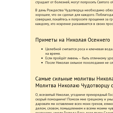
страдает от болезней, могут попросить Святого о
В день Рождества Чудотворца необходимо обяза
хорошее, что он сделал для каждого. Поблагодар
совершил, покайтесь и попросите прощения за гр
каждому, кто искренне раскаивается в своих прос
Приметы на Николая Осеннего
Целебной считается роса и ключевая вода.
на время.
Если пройдёт ливень – быть отличному ур
После Николая сильное похолодания не сл
Самые сильные молитвы Никол
Молитва Николаю Чудотворцу о
О, всесвятый Николае, угодниче преизрядный Гос
скорый помощниче! Помози мне грешному и уныл
даровати ми оставление всех моих грехов, елико
делом, словом, помышлением и всеми моими чув
окаянному, умоли Господа Бога, всея твари Соде