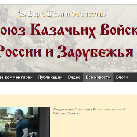
ые комментарии
Публикации
Видео
Все новости
Блоги
«Поздравление Президента Путина полковника КВ
Лебедева Дениса.»