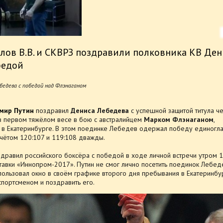
ов В.В. и СКВРЗ поздравили полковника КВ Ден
бедой
бедева с победой над Флэнаганом
мир Путин
поздравил
Дениса Лебедева
с успешной защитой титула ч
в первом тяжёлом весе в бою с австралийцем
Марком Флэнаганом
,
 в Екатеринбурге. В этом поединке Лебедев одержал победу единогл
чётом 120:107 и 119:108 дважды.
здравил российского боксёра с победой в ходе личной встречи утром 
тавки «Иннопром-2017». Путин не смог лично посетить поединок Лебед
пользовал окно в своём графике второго дня пребывания в Екатеринбу
 спортсменом и поздравить его.