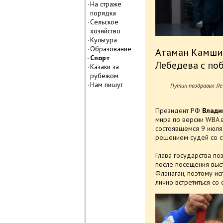
На страже
порядка
Сельское
хозяйство
Культура
Образование
Атаман Камшил
Спорт
Лебедева с по
Казаки за
рубежом
Нам пишут
Путин поздравил Ле
Президент РФ
Влади
мира по версии WBA 
состоявшемся 9 июля
решением судей со с
Глава государства по
после посещения выс
Флэнаган, поэтому ис
лично встретиться со