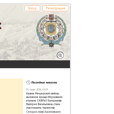
Вход
Регистрация
Последние новости
01 июля 2026, 15:19
Казаки Мещерского войска,
выполняя приказ Верховного
атамана СКВРиЗ Камшилова
Валерия Васильевича, стали
участниками торжества
Сегодня глава Касимовского