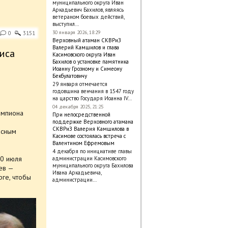
муниципального округа Иван
Аркадьевич Бахилов, являясь
ветераном боевых действий,
выступил…
30 января 2026, 18:29
0
3151
Верховный атаман СКВРиЗ
Валерий Камшилов и глава
иса
Касимовского округа Иван
Бахилов о установке памятника
Иоанну Грозному и Симеону
Бекбулатовичу
29 января отмечается
годовщина венчания в 1547 году
на царство Государя Иоанна IV…
04 декабря 2025, 21:25
емпиона
При непосредственной
поддержке Верховного атамана
СКВРиЗ Валерия Камшилова в
асным
Касимове состоялась встреча с
Валентином Ефремовым
4 декабря по инициативе главы
10 июля
администрации Касимовского
муниципального округа Бахилова
ев —
Ивана Аркадьевича,
рге, чтобы
администрации…