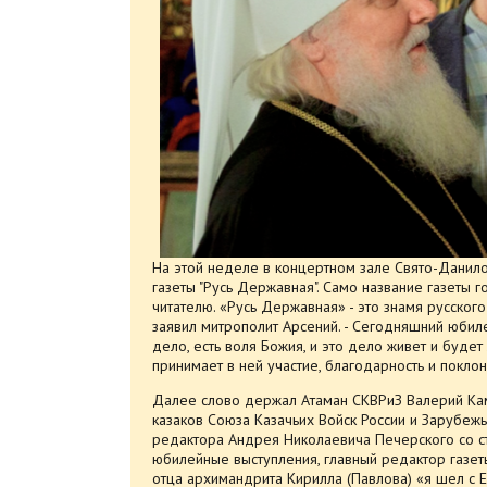
На этой неделе в концертном зале Свято-Данил
газеты "Русь Державная". Само название газеты г
читателю. «Русь Державная» - это знамя русског
заявил митрополит Арсений. - Сегодняшний юбиле
дело, есть воля Божия, и это дело живет и будет ж
принимает в ней участие, благодарность и поклон
Далее слово держал Атаман СКВРиЗ Валерий Кам
казаков Союза Казачьих Войск России и Зарубеж
редактора Андрея Николаевича Печерского со с
юбилейные выступления, главный редактор газет
отца архимандрита Кирилла (Павлова) «я шел с Е