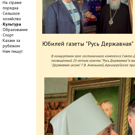
На страже
порядка
Сельское
хозяйство
Культура
Образование
Спорт
Казаки за
Юбилей газеты "Русь Державная"
рубежом
Нам пишут
В концертном зале гостиничного комплекса Свято-Д
посвящённый 25-летию газеты “Русь Державная”в пр
"Державная икона" Г.В. Ананьиной, Архииерейское пр